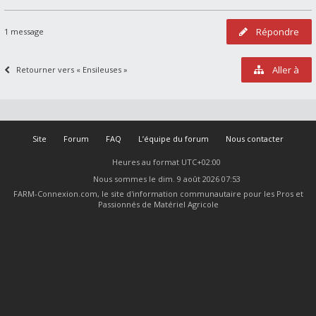
Répondre
1 message
Aller à
Retourner vers « Ensileuses »
Site
Forum
FAQ
L’équipe du forum
Nous contacter
Heures au format
UTC+02:00
Nous sommes le dim. 9 août 2026 07:53
FARM-Connexion.com, le site d'information communautaire pour les Pros et
Passionnés de Matériel Agricole