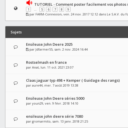
TUTORIEL - Comment poster facilement vos photos s
1
…
5
6
7
8
9
par
FARM-Connexion
, ven. 24 nov. 2017 12:12 dans
Le S.A.V. du 
Sujets
Ensileuse John Deere 2025
par
Jdfarmer55
, sam. 2 nov. 2024 16:44
Rostselmash en france
par
Anat
, lun. 11 oct. 2021 23:07
Claas jaguar typ 498 + Kemper ( Guidage des rangs)
par
aure44
, mer. 7 août 2019 13:38
Ensileuse John Deere séries 5000
par
youn29
, ven. 9 févr. 2018 14:10
ensileuse john deere série 7080
par
gromarmito
, sam. 13 janv. 2018 21:25