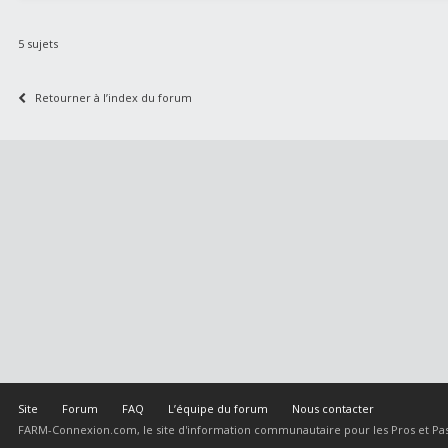
5 sujets
Retourner à l’index du forum
Site
Forum
FAQ
L’équipe du forum
Nous contacter
FARM-Connexion.com, le site d'information communautaire pour les Pros et Pas