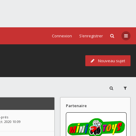
Connexion
S’enregistrer
Nouveau sujet
Partenaire
-prés
t. 2020 10:09