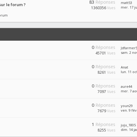
83
Réponses
matt53
ur le forum ?
mer. 17 ju
1360356
Vues
forum
0
Réponses
Jdfarmer
sam. 2 no
45701
Vues
0
Réponses
Anat
lun. 11 oc
8261
Vues
0
Réponses
aure44
mer. 7 ao
7097
Vues
0
Réponses
youn29
ven. 9 fév
7679
Vues
1
Réponses
juju_1805
dim. 14 ja
8255
Vues