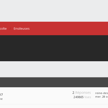
colte
Ensileuses
2
Réponses
reine-des
17
mer. 28 oc
249865
Vues
ne