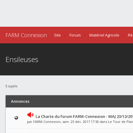
FARM Connexion
Site
Forum
Matériel Agricole
Ré
Ensileuses
5 sujets
Annonces
La Charte du forum FARM-Connexion - MAJ 23/12/20
par
FARM-Connexion
, sam. 23 déc. 2017 17:50 dans
Le Tour de Plai