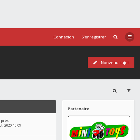
Connexion
S’enregistrer
Nouveau sujet
Partenaire
-prés
t. 2020 10:09