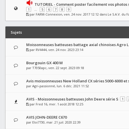
TUTORIEL - Comment poster facilement vos photos s
1
…
5
6
7
8
9
par
FARM-Connexion
, ven. 24 nov. 2017 12:12 dans
Le S.A.V. du 
Sujets
Moissonneuses batteuses battage axial chinoises Agro 
par
RV4444
, ven. 24 nov. 2023 23:14
Bourgouin GX 400 M
par
T7050apc
, ven. 22 sept. 2023 09:18
Avis moissonneuses New Holland CX séries 5000-6000 et 
par
Agri-passionné
, lun. 6 déc. 2021 11:52
AVIS - Moissonneuses batteuses John Deere série S
1
par
Fred 16
, mer. 1 août 2018 12:25
AVIS JOHN-DEERE C670
par
Eloi7730
, mar. 21 juil. 2020 22:39