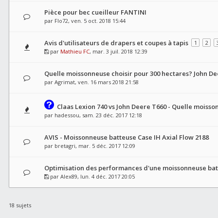
Pièce pour bec cueilleur FANTINI
par
Flo72
, ven. 5 oct. 2018 15:44
Avis d'utilisateurs de drapers et coupes à tapis
1
2
par
Mathieu FC
, mar. 3 juil. 2018 12:39
Quelle moissonneuse choisir pour 300 hectares? John D
par
Agrimat
, ven. 16 mars 2018 21:58
Claas Lexion 740 vs John Deere T660 - Quelle moisso
par
hadessou
, sam. 23 déc. 2017 12:18
AVIS - Moissonneuse batteuse Case IH Axial Flow 2188
par
bretagri
, mar. 5 déc. 2017 12:09
Optimisation des performances d'une moissonneuse ba
par
Alex89
, lun. 4 déc. 2017 20:05
18 sujets