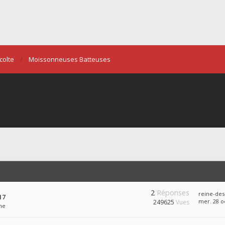
colte
Moissonneuses Batteuses
2
Réponses
reine-des
17
mer. 28 oc
249625
Vues
ne