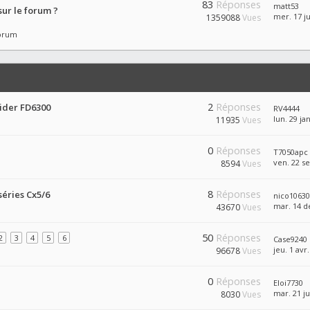
83
Réponses
matt53
ur le forum ?
mer. 17 ju
1359088
Vues
forum
2
Réponses
Lider FD6300
RV4444
lun. 29 ja
11935
Vues
0
Réponses
T7050apc
ven. 22 se
8594
Vues
8
Réponses
séries Cx5/6
nico1063
mar. 14 d
43670
Vues
50
Réponses
2
3
4
5
6
Case9240
jeu. 1 avr
96678
Vues
0
Réponses
Eloi7730
mar. 21 ju
8030
Vues