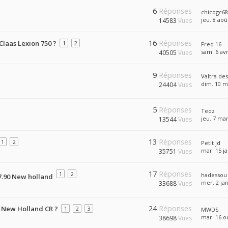
6
Réponses
chicogc68
jeu. 8 aoû
14583
Vues
16
Réponses
Claas Lexion 750 ?
1
2
Fred 16
sam. 6 avr
40505
Vues
9
Réponses
Valtra de
dim. 10 m
24404
Vues
5
Réponses
Teoz
jeu. 7 mar
13544
Vues
13
Réponses
1
2
Petit jd
mar. 15 ja
35751
Vues
17
Réponses
1
2
hadessou
7.90 New holland
mer. 2 jan
33688
Vues
24
Réponses
 New Holland CR ?
1
2
3
MWDS
mar. 16 oc
38698
Vues