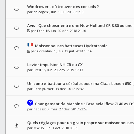
Windrower - où trouver des conseils ?
par
chicogc68
, lun. 1 juil. 2019 21:38
Avis - Que choisir entre une New Holland CR 8.80 ou une 
par
Fred 16
, lun. 10 déc. 2018 21:40
Moissonneuses batteuses Hydrotronic
par
Corentin-51
, jeu. 12 juil. 2018 15:56
Levier impulsion NH CR ou CX
par
Fred 16
, lun. 28 janv. 2019 17:13
Un contre-batteur à céréales pour ma Claas Lexion 650
par
Petit jd
, mer. 13 déc. 2017 19:32
Changement de Machine : Case axial flow 7140 vs Cr
par
hadessou
, mer. 27 déc. 2017 22:58
Quels réglages pour un grain propre sur moissonneuses
par
MWDS
, lun. 1 oct. 2018 09:55