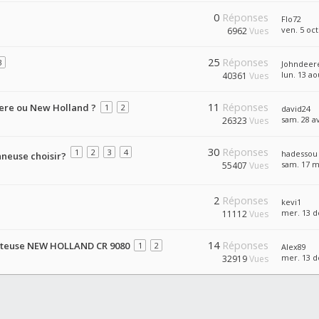
0
Réponses
Flo72
ven. 5 oct
6962
Vues
25
Réponses
3
Johndeer
lun. 13 ao
40361
Vues
11
Réponses
eere ou New Holland ?
1
2
david24
sam. 28 av
26323
Vues
30
Réponses
1
2
3
4
hadessou
nneuse choisir?
sam. 17 m
55407
Vues
2
Réponses
kevi1
mer. 13 d
11112
Vues
14
Réponses
tteuse NEW HOLLAND CR 9080
1
2
Alex89
mer. 13 d
32919
Vues