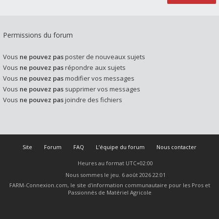
Permissions du forum
Vous
ne pouvez pas
poster de nouveaux sujets
Vous
ne pouvez pas
répondre aux sujets
Vous
ne pouvez pas
modifier vos messages
Vous
ne pouvez pas
supprimer vos messages
Vous
ne pouvez pas
joindre des fichiers
Site
Forum
FAQ
L’équipe du forum
Nous contacter
Heures au format
UTC+02:00
Nous sommes le jeu. 6 août 2026 22:01
FARM-Connexion.com, le site d'information communautaire pour les Pros et
Passionnés de Matériel Agricole