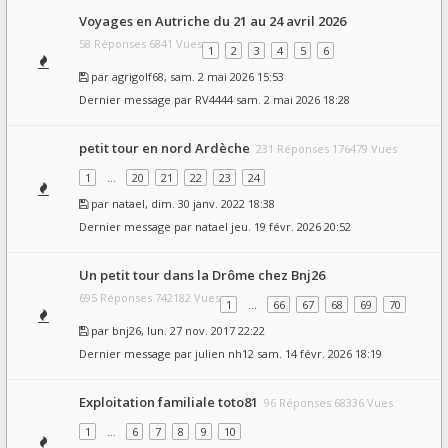
Voyages en Autriche du 21 au 24 avril 2026
58 Réponses 6841 Vues
1
2
3
4
5
6
par
agrigolf68
, sam. 2 mai 2026 15:53
Dernier message par
RV4444
sam. 2 mai 2026 18:28
petit tour en nord Ardèche
231 Réponses 176479 Vues
1
…
20
21
22
23
24
par
natael
, dim. 30 janv. 2022 18:38
Dernier message par
natael
jeu. 19 févr. 2026 20:52
Un petit tour dans la Drôme chez Bnj26
695 Réponses 742182 Vues
1
…
66
67
68
69
70
par
bnj26
, lun. 27 nov. 2017 22:22
Dernier message par
julien nh12
sam. 14 févr. 2026 18:19
Exploitation familiale toto81
96 Réponses 68336 Vues
1
…
6
7
8
9
10