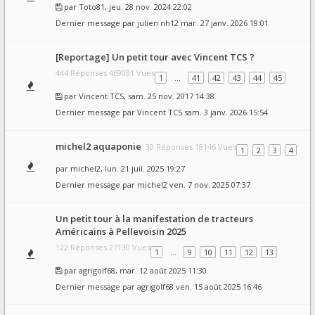
par
Toto81
, jeu. 28 nov. 2024 22:02
Dernier message par
julien nh12
mar. 27 janv. 2026 19:01
[Reportage] Un petit tour avec Vincent TCS ?
444 Réponses 469081 Vues
1
…
41
42
43
44
45
par
Vincent TCS
, sam. 25 nov. 2017 14:38
Dernier message par
Vincent TCS
sam. 3 janv. 2026 15:54
michel2 aquaponie
30 Réponses 18146 Vues
1
2
3
4
par
michel2
, lun. 21 juil. 2025 19:27
Dernier message par
michel2
ven. 7 nov. 2025 07:37
Un petit tour à la manifestation de tracteurs
Américains à Pellevoisin 2025
122 Réponses 27130 Vues
1
…
9
10
11
12
13
par
agrigolf68
, mar. 12 août 2025 11:30
Dernier message par
agrigolf68
ven. 15 août 2025 16:46