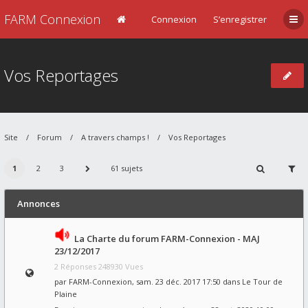
FARM Connexion
Connexion
S’enregistrer
Vos Reportages
Site
Forum
A travers champs !
Vos Reportages
1
2
3
61 sujets
Annonces
La Charte du forum FARM-Connexion - MAJ
23/12/2017
2 Réponses 248930 Vues
par
FARM-Connexion
, sam. 23 déc. 2017 17:50 dans
Le Tour de
Plaine