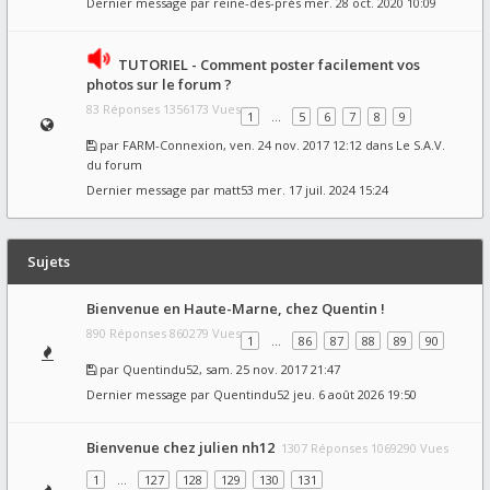
Dernier message par
reine-des-prés
mer. 28 oct. 2020 10:09
TUTORIEL - Comment poster facilement vos
photos sur le forum ?
83 Réponses 1356173 Vues
1
…
5
6
7
8
9
par
FARM-Connexion
, ven. 24 nov. 2017 12:12 dans
Le S.A.V.
du forum
Dernier message par
matt53
mer. 17 juil. 2024 15:24
Sujets
Bienvenue en Haute-Marne, chez Quentin !
890 Réponses 860279 Vues
1
…
86
87
88
89
90
par
Quentindu52
, sam. 25 nov. 2017 21:47
Dernier message par
Quentindu52
jeu. 6 août 2026 19:50
Bienvenue chez julien nh12
1307 Réponses 1069290 Vues
1
…
127
128
129
130
131