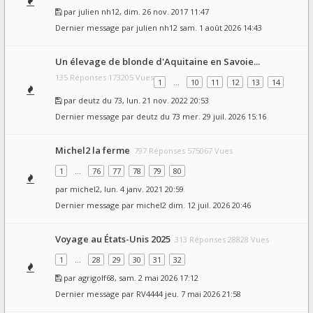
par
julien nh12
, dim. 26 nov. 2017 11:47
Dernier message par
julien nh12
sam. 1 août 2026 14:43
Un élevage de blonde d'Aquitaine en Savoie...
135 Réponses 173205 Vues
1
…
10
11
12
13
14
par
deutz du 73
, lun. 21 nov. 2022 20:53
Dernier message par
deutz du 73
mer. 29 juil. 2026 15:16
Michel2 la ferme
797 Réponses 575067 Vues
1
…
76
77
78
79
80
par
michel2
, lun. 4 janv. 2021 20:59
Dernier message par
michel2
dim. 12 juil. 2026 20:46
Voyage au États-Unis 2025
313 Réponses 28828 Vues
1
…
28
29
30
31
32
par
agrigolf68
, sam. 2 mai 2026 17:12
Dernier message par
RV4444
jeu. 7 mai 2026 21:58