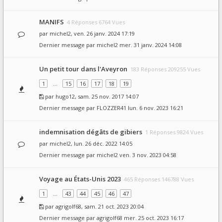
MANIFS
4 Réponses 6764 Vues
par
michel2
, ven. 26 janv. 2024 17:19
Dernier message par
michel2
mer. 31 janv. 2024 14:08
Un petit tour dans l'Aveyron
183 Réponses 209255 Vues
1
…
15
16
17
18
19
par
hugo12
, sam. 25 nov. 2017 14:07
Dernier message par
FLOZZER41
lun. 6 nov. 2023 16:21
indemnisation dégâts de gibiers
1 Réponses 9824 Vues
par
michel2
, lun. 26 déc. 2022 14:05
Dernier message par
michel2
ven. 3 nov. 2023 04:58
Voyage au États-Unis 2023
465 Réponses 146788 Vues
1
…
43
44
45
46
47
par
agrigolf68
, sam. 21 oct. 2023 20:04
Dernier message par
agrigolf68
mer. 25 oct. 2023 16:17