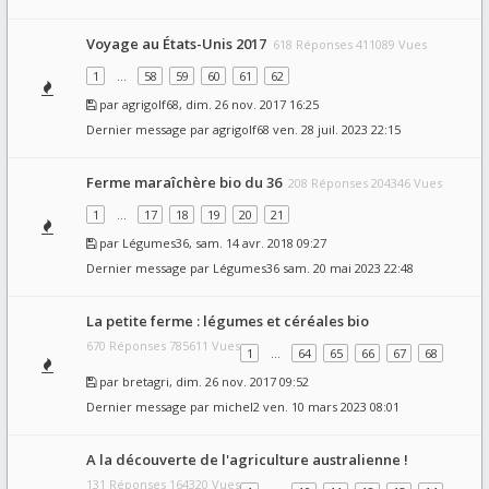
Voyage au États-Unis 2017
618 Réponses 411089 Vues
1
…
58
59
60
61
62
par
agrigolf68
, dim. 26 nov. 2017 16:25
Dernier message par
agrigolf68
ven. 28 juil. 2023 22:15
Ferme maraîchère bio du 36
208 Réponses 204346 Vues
1
…
17
18
19
20
21
par
Légumes36
, sam. 14 avr. 2018 09:27
Dernier message par
Légumes36
sam. 20 mai 2023 22:48
La petite ferme : légumes et céréales bio
670 Réponses 785611 Vues
1
…
64
65
66
67
68
par
bretagri
, dim. 26 nov. 2017 09:52
Dernier message par
michel2
ven. 10 mars 2023 08:01
A la découverte de l'agriculture australienne !
131 Réponses 164320 Vues