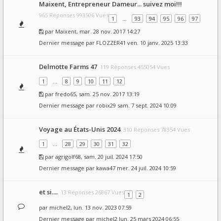
Maixent, Entrepreneur Dameur... suivez moi!!!
965 Réponses 993506 Vues
1
…
93
94
95
96
97
par
Maixent
, mar. 28 nov. 2017 14:27
Dernier message par
FLOZZER41
ven. 10 janv. 2025 13:33
Delmotte Farms 47
119 Réponses 455054 Vues
1
…
8
9
10
11
12
par
fredo65
, sam. 25 nov. 2017 13:19
Dernier message par
robix29
sam. 7 sept. 2024 10:09
Voyage au États-Unis 2024
310 Réponses 78354 Vues
1
…
28
29
30
31
32
par
agrigolf68
, sam. 20 juil. 2024 17:50
Dernier message par
kawa47
mer. 24 juil. 2024 10:59
et si....
13 Réponses 26867 Vues
1
2
par
michel2
, lun. 13 nov. 2023 07:59
Dernier message par
michel2
lun. 25 mars 2024 06:55