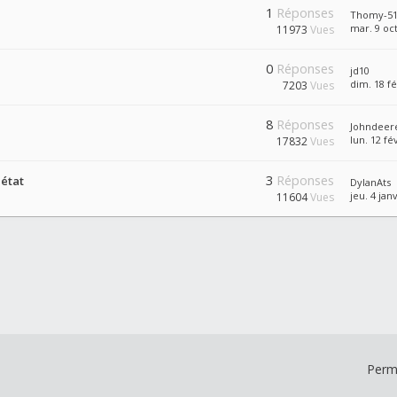
1
Réponses
Thomy-5
mar. 9 oct
11973
Vues
0
Réponses
jd10
dim. 18 fé
7203
Vues
8
Réponses
Johndeer
lun. 12 fé
17832
Vues
3
Réponses
 état
DylanAts
jeu. 4 jan
11604
Vues
Perm