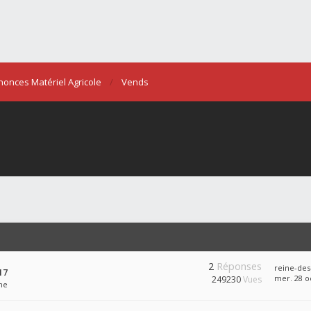
nonces Matériel Agricole
Vends
2
Réponses
reine-des
17
mer. 28 oc
249230
Vues
ne