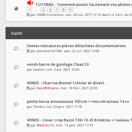
TUTORIEL - Comment poster facilement vos photos s
1
…
5
6
7
8
9
par
FARM-Connexion
, ven. 24 nov. 2017 12:12 dans
Le S.A.V. du 
Sujets
Ventes miniatures pièces détachées documentations
par
johndeere21500
, sam. 22 oct. 2022 13:08
vends barre de guidage Claas S3
par
bastien
, ven. 2 avr. 2021 10:06
VENDS - Charrue Bonnel 1/4 tour et divers
par
David930vario
, mer. 10 févr. 2021 22:09
petite herse émousseuse 150 cm >>microtracteur 14 cv
par
Yenibiz
, lun. 25 janv. 2021 17:18
VENDS - Cover crop Razol TXH 72-23 8 mètres + rouleau 
par
Mathieu FC
, mer. 13 janv. 2021 17:19