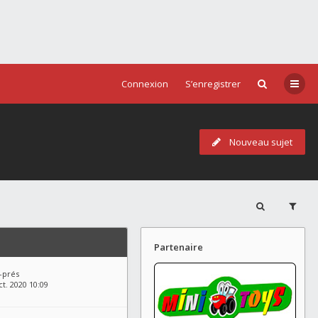
Connexion
S’enregistrer
Nouveau sujet
Partenaire
-prés
t. 2020 10:09