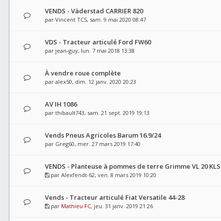
VENDS - Väderstad CARRIER 820
par
Vincent TCS
, sam. 9 mai 2020 08:47
VDS - Tracteur articulé Ford FW60
par
jean-guy
, lun. 7 mai 2018 13:38
À vendre roue complète
par
alex50
, dim. 12 janv. 2020 20:23
AV IH 1086
par
thibault743
, sam. 21 sept. 2019 19:13
Vends Pneus Agricoles Barum 16.9/24
par
Greg60
, mer. 27 mars 2019 17:40
VENDS - Planteuse à pommes de terre Grimme VL 20 KLS
par
Alexfendt-62
, ven. 8 mars 2019 10:20
Vends - Tracteur articulé Fiat Versatile 44-28
par
Mathieu FC
, jeu. 31 janv. 2019 21:26