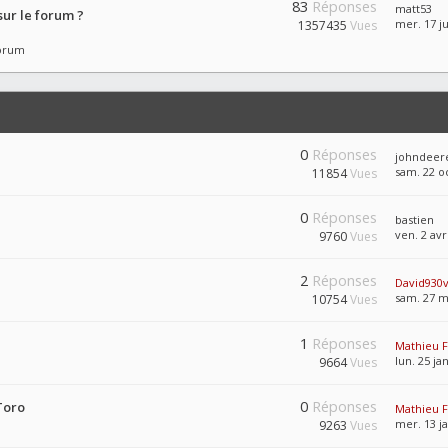
83
Réponses
matt53
ur le forum ?
mer. 17 ju
1357435
Vues
forum
0
Réponses
johndeer
sam. 22 oc
11854
Vues
0
Réponses
bastien
ven. 2 avr
9760
Vues
2
Réponses
David930v
sam. 27 m
10754
Vues
1
Réponses
Mathieu 
lun. 25 ja
9664
Vues
0
Réponses
Toro
Mathieu 
mer. 13 ja
9263
Vues