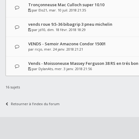
Tronçonneuse Mac Culloch super 10.10
par
Elo21
, mar. 10 juil. 2018 21:35
vends roue 9.5-36 bibagrip 3 pneu michelin
par
jd10
, dim. 18 févr. 2018 18:29
VENDS - Semoir Amazone Condor 15001
par
ricjo
, mer. 24 janv. 2018 21:21
Vends - Moissoneuse Massey Ferguson 38 RS en trés bon
par
DylanAts
, mer. 3 janv. 2018 21:56
16 sujets
Retourner à l’index du forum