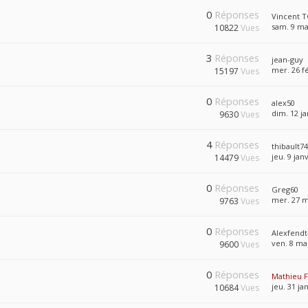
0
Réponses
Vincent T
sam. 9 ma
10822
Vues
3
Réponses
jean-guy
mer. 26 fé
15197
Vues
0
Réponses
alex50
dim. 12 ja
9630
Vues
4
Réponses
thibault7
jeu. 9 jan
14479
Vues
0
Réponses
Greg60
mer. 27 m
9763
Vues
0
Réponses
Alexfendt
ven. 8 ma
9600
Vues
0
Réponses
Mathieu 
jeu. 31 ja
10684
Vues