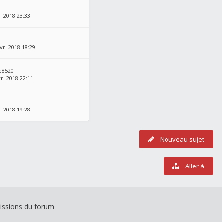
1
. 2018 23:33
vr. 2018 18:29
e8520
vr. 2018 22:11
v. 2018 19:28
Nouveau sujet
Aller à
issions du forum