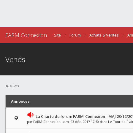
FARM Connexion
Site
Forum
Achats & Ventes
An
Vends
16 sujets
Annonces
La Charte du forum FARM-Connexion - MAJ 23/12/20
par
FARM-Connexion
, sam. 23 déc. 2017 17:50 dans
Le Tour de Plai