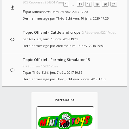
205 Réponses 254204 Vues
1
…
17
18
19
20
21
par
Mimain5598
, sam. 25 nov. 2017 17:20
Dernier message par
Théo_Schf
ven. 10 janv. 2020 17:25
Topic Officiel - Cattle and crops
2 Réponses 9224 Vues
par
Alexis33
, sam. 10 nov. 2018 19:19
Dernier message par
Alexis33
dim. 18 nov. 2018 19:51
Topic Officiel - Farming Simulator 15
9 Réponses 15922 Vues
par
Théo_Schf
, jeu. 7 déc. 2017 10:32
Dernier message par
Théo_Schf
ven. 2 nov. 2018 17:03
Partenaire