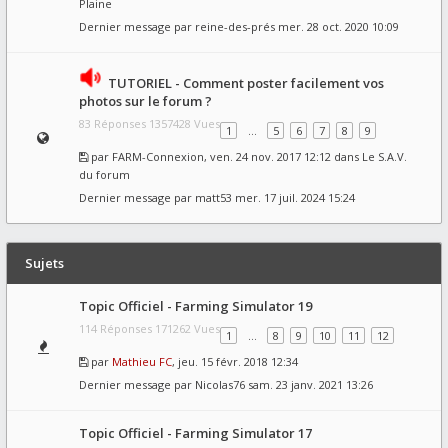
Plaine
Dernier message par
reine-des-prés
mer. 28 oct. 2020 10:09
TUTORIEL - Comment poster facilement vos
photos sur le forum ?
83 Réponses 1357428 Vues
1
…
5
6
7
8
9
par
FARM-Connexion
, ven. 24 nov. 2017 12:12 dans
Le S.A.V.
du forum
Dernier message par
matt53
mer. 17 juil. 2024 15:24
Sujets
Topic Officiel - Farming Simulator 19
114 Réponses 171262 Vues
1
…
8
9
10
11
12
par
Mathieu FC
, jeu. 15 févr. 2018 12:34
Dernier message par
Nicolas76
sam. 23 janv. 2021 13:26
Topic Officiel - Farming Simulator 17