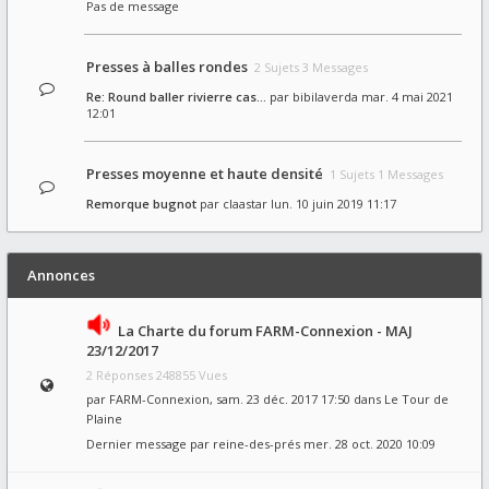
Pas de message
Presses à balles rondes
2 Sujets 3 Messages
Re: Round baller rivierre cas…
par
bibilaverda
mar. 4 mai 2021
12:01
Presses moyenne et haute densité
1 Sujets 1 Messages
Remorque bugnot
par
claastar
lun. 10 juin 2019 11:17
Annonces
La Charte du forum FARM-Connexion - MAJ
23/12/2017
2 Réponses 248855 Vues
par
FARM-Connexion
, sam. 23 déc. 2017 17:50 dans
Le Tour de
Plaine
Dernier message par
reine-des-prés
mer. 28 oct. 2020 10:09