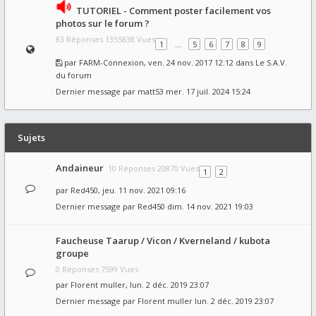
TUTORIEL - Comment poster facilement vos
photos sur le forum ?
83 Réponses 1355838 Vues
1
…
5
6
7
8
9
par
FARM-Connexion
, ven. 24 nov. 2017 12:12 dans
Le S.A.V.
du forum
Dernier message par
matt53
mer. 17 juil. 2024 15:24
Sujets
Andaineur
10 Réponses 20870 Vues
1
2
par
Red450
, jeu. 11 nov. 2021 09:16
Dernier message par
Red450
dim. 14 nov. 2021 19:03
Faucheuse Taarup / Vicon / Kverneland / kubota
groupe
0 Réponses 7599 Vues
par
Florent muller
, lun. 2 déc. 2019 23:07
Dernier message par
Florent muller
lun. 2 déc. 2019 23:07