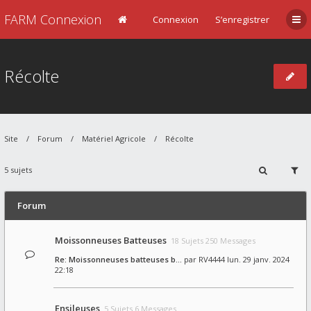
FARM Connexion
Connexion
S’enregistrer
Récolte
Site
Forum
Matériel Agricole
Récolte
5 sujets
Forum
Moissonneuses Batteuses
18 Sujets 250 Messages
Re: Moissonneuses batteuses b…
par
RV4444
lun. 29 janv. 2024
22:18
Ensileuses
5 Sujets 6 Messages