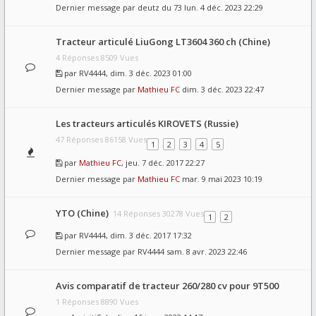
Dernier message par
deutz du 73
lun. 4 déc. 2023 22:29
Tracteur articulé LiuGong LT3604 360 ch (Chine)
4 Réponses 8509 Vues
par
RV4444
, dim. 3 déc. 2023 01:00
Dernier message par
Mathieu FC
dim. 3 déc. 2023 22:47
Les tracteurs articulés KIROVETS (Russie)
47 Réponses 86158 Vues
1
2
3
4
5
par
Mathieu FC
, jeu. 7 déc. 2017 22:27
Dernier message par
Mathieu FC
mar. 9 mai 2023 10:19
YTO (Chine)
14 Réponses 30278 Vues
1
2
par
RV4444
, dim. 3 déc. 2017 17:32
Dernier message par
RV4444
sam. 8 avr. 2023 22:46
Avis comparatif de tracteur 260/280 cv pour 9T500
1 Réponses 8890 Vues