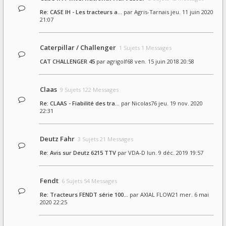
Re: CASE IH - Les tracteurs a…
par
Agris-Tarnais
jeu. 11 juin 2020
21:07
Caterpillar / Challenger
1 Sujets 1 Messages
CAT CHALLENGER 45
par
agrigolf68
ven. 15 juin 2018 20:58
Claas
9 Sujets 122 Messages
Re: CLAAS - Fiabilité des tra…
par
Nicolas76
jeu. 19 nov. 2020
22:31
Deutz Fahr
3 Sujets 21 Messages
Re: Avis sur Deutz 6215 TTV
par
VDA-D
lun. 9 déc. 2019 19:57
Fendt
6 Sujets 54 Messages
Re: Tracteurs FENDT série 100…
par
AXIAL FLOW21
mer. 6 mai
2020 22:25