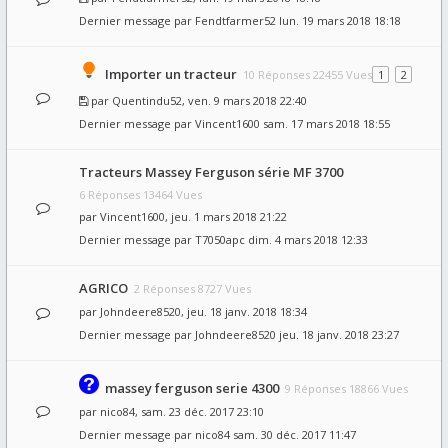
Dernier message par
Fendtfarmer52
lun. 19 mars 2018 18:18
Importer un tracteur
10 Réponses 22455 Vues
1
2
par
Quentindu52
, ven. 9 mars 2018 22:40
Dernier message par
Vincent1600
sam. 17 mars 2018 18:55
Tracteurs Massey Ferguson série MF 3700
6 Réponses 13464 Vues
par
Vincent1600
, jeu. 1 mars 2018 21:22
Dernier message par
T7050apc
dim. 4 mars 2018 12:33
AGRICO
2 Réponses 8727 Vues
par
Johndeere8520
, jeu. 18 janv. 2018 18:34
Dernier message par
Johndeere8520
jeu. 18 janv. 2018 23:27
massey ferguson serie 4300
9 Réponses 18866 Vues
par
nico84
, sam. 23 déc. 2017 23:10
Dernier message par
nico84
sam. 30 déc. 2017 11:47