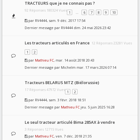
TRACTEURS que je ne connais pas ?
92 Réponses 180324 Vues
1
…
6
7
8
9
10
par
RV4444
, sam. 9 déc. 2017 17:54
Dernier message par
RV4444
dim. 24 mai 2026 23:42
Les tracteurs articulés en France
12 Réponses 23281 Vues
1
2
par
Mathieu FC
, mar. 14 août 2018 20:43
Dernier message par
Michelm
mar. 17 mars 2026 07:14
Tracteurs BELARUS MTZ (Biélorussie)
17 Réponses 47972 Vues
1
2
par
RV4444
, sam. 3 févr. 2018 18:51
Dernier message par
Mathieu FC
jeu. 5 juin 2025 16:28
Le seul tracteur articulé Bima 285AX à vendre
3 Réponses 12715 Vues
par
Mathieu FC
, ven. 7 déc. 2018 21:35