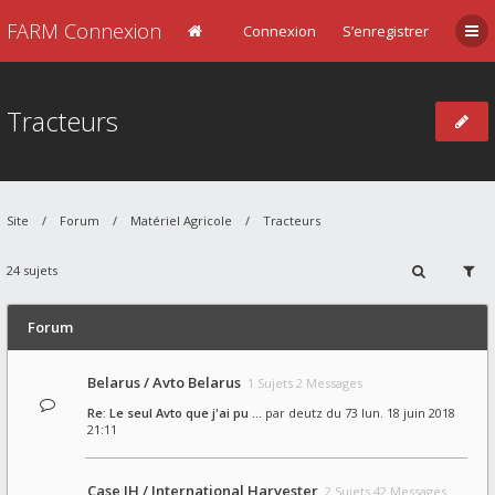
FARM Connexion
Connexion
S’enregistrer
Tracteurs
Site
Forum
Matériel Agricole
Tracteurs
24 sujets
Forum
Belarus / Avto Belarus
1 Sujets 2 Messages
Re: Le seul Avto que j'ai pu …
par
deutz du 73
lun. 18 juin 2018
21:11
Case IH / International Harvester
2 Sujets 42 Messages