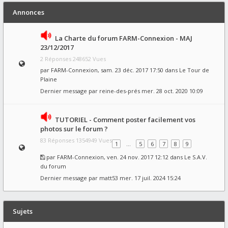
Annonces
La Charte du forum FARM-Connexion - MAJ
23/12/2017
2 Réponses 248652 Vues
par
FARM-Connexion
, sam. 23 déc. 2017 17:50 dans
Le Tour de
Plaine
Dernier message par
reine-des-prés
mer. 28 oct. 2020 10:09
TUTORIEL - Comment poster facilement vos
photos sur le forum ?
83 Réponses 1354949 Vues
1
…
5
6
7
8
9
par
FARM-Connexion
, ven. 24 nov. 2017 12:12 dans
Le S.A.V.
du forum
Dernier message par
matt53
mer. 17 juil. 2024 15:24
Sujets