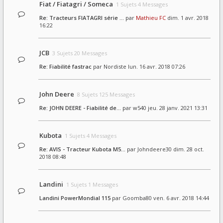
Fiat / Fiatagri / Someca
1 Sujets 4 Messages
Re: Tracteurs FIATAGRI série …
par
Mathieu FC
dim. 1 avr. 2018
16:22
JCB
3 Sujets 20 Messages
Re: Fiabilité fastrac
par
Nordiste
lun. 16 avr. 2018 07:26
John Deere
8 Sujets 125 Messages
Re: JOHN DEERE - Fiabilité de…
par
w540
jeu. 28 janv. 2021 13:31
Kubota
1 Sujets 4 Messages
Re: AVIS - Tracteur Kubota M5…
par
Johndeere30
dim. 28 oct.
2018 08:48
Landini
1 Sujets 1 Messages
Landini PowerMondial 115
par
Goomba80
ven. 6 avr. 2018 14:44