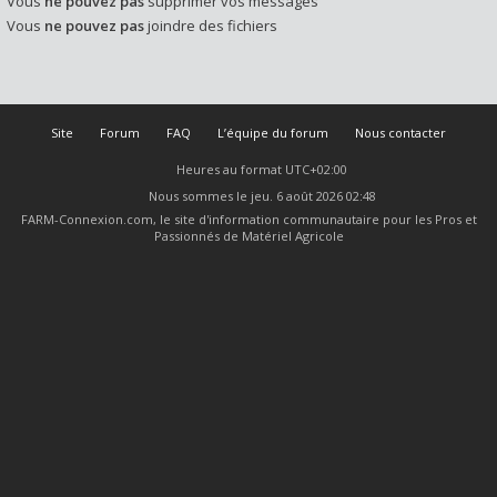
Vous
ne pouvez pas
supprimer vos messages
Vous
ne pouvez pas
joindre des fichiers
Site
Forum
FAQ
L’équipe du forum
Nous contacter
Heures au format
UTC+02:00
Nous sommes le jeu. 6 août 2026 02:48
FARM-Connexion.com, le site d'information communautaire pour les Pros et
Passionnés de Matériel Agricole