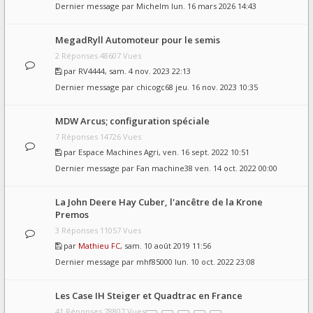
Dernier message par
Michelm
lun. 16 mars 2026 14:43
MegadRyll Automoteur pour le semis
2 Réponses 48607 Vues
par
RV4444
, sam. 4 nov. 2023 22:13
Dernier message par
chicogc68
jeu. 16 nov. 2023 10:35
MDW Arcus; configuration spéciale
7 Réponses 14726 Vues
par
Espace Machines Agri
, ven. 16 sept. 2022 10:51
Dernier message par
Fan machine38
ven. 14 oct. 2022 00:00
La John Deere Hay Cuber, l'ancêtre de la Krone
Premos
3 Réponses 11057 Vues
par
Mathieu FC
, sam. 10 août 2019 11:56
Dernier message par
mhf85000
lun. 10 oct. 2022 23:08
Les Case IH Steiger et Quadtrac en France
41 Réponses 78807 Vues