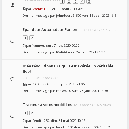
1
2
3
4
5
par
Mathieu FC
, jeu. 15 août 2019 20:19
Dernier message par
johndeere21500
ven. 16 sept. 2022 16:51
Epandeur Automoteur Panien
14 Réponses 24614 Vues
1
2
par
Yannou
, sam. 7 nov. 2020 00:37
Dernier message par
RV4444
mer. 24 mars 2021 21:37
Idée révolutionnaire qui s'est avérée un véritable
flop!
9 Réponses 14882 Vues
par
PROTERRA
, mar. 5 janv. 2021 21:05
Dernier message par
mhf85000
sam. 23 janv. 2021 19:30
Tracteur à voies modifiées
12 Réponses 21699 Vues
1
2
par
Fendt-1050
, dim. 31 mai 2020 10:12
Dernier message par
Fendt-1050
dim. 27 sept. 2020 13:52