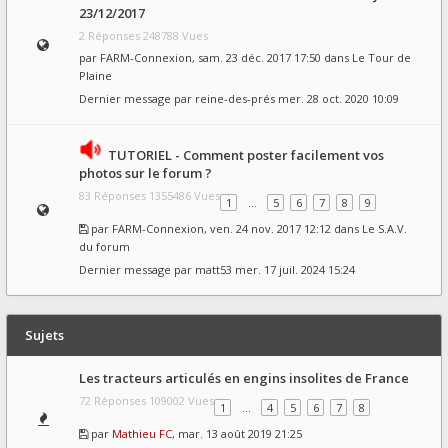
23/12/2017
2 Réponses 248788 Vues
par
FARM-Connexion
, sam. 23 déc. 2017 17:50 dans
Le Tour de
Plaine
Dernier message par
reine-des-prés
mer. 28 oct. 2020 10:09
TUTORIEL - Comment poster facilement vos
photos sur le forum ?
83 Réponses 1355486 Vues
1
…
5
6
7
8
9
par
FARM-Connexion
, ven. 24 nov. 2017 12:12 dans
Le S.A.V.
du forum
Dernier message par
matt53
mer. 17 juil. 2024 15:24
Sujets
Les tracteurs articulés en engins insolites de France
72 Réponses 109002 Vues
1
…
4
5
6
7
8
par
Mathieu FC
, mar. 13 août 2019 21:25