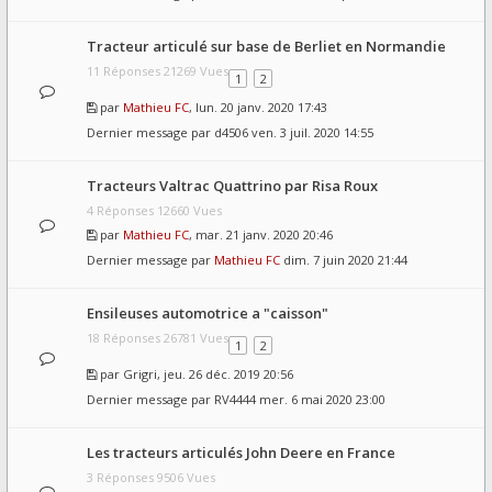
Tracteur articulé sur base de Berliet en Normandie
11 Réponses 21269 Vues
1
2
par
Mathieu FC
, lun. 20 janv. 2020 17:43
Dernier message par
d4506
ven. 3 juil. 2020 14:55
Tracteurs Valtrac Quattrino par Risa Roux
4 Réponses 12660 Vues
par
Mathieu FC
, mar. 21 janv. 2020 20:46
Dernier message par
Mathieu FC
dim. 7 juin 2020 21:44
Ensileuses automotrice a "caisson"
18 Réponses 26781 Vues
1
2
par
Grigri
, jeu. 26 déc. 2019 20:56
Dernier message par
RV4444
mer. 6 mai 2020 23:00
Les tracteurs articulés John Deere en France
3 Réponses 9506 Vues