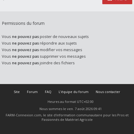
Permissions du forum
Vous
ne pouvez pas
poster de nouveaux sujets
Vous
ne pouvez pas
répondre aux sujets
Vous
ne pouvez pas
modifier vos messages
Vous
ne pouvez pas
supprimer vos messages
Vous
ne pouvez pas
joindre des fichiers
Site
Forum
FAQ
L’équipe du forum
Nous contacter
Heures au format
UTC+02:00
Nous sommes le ven. 7 août 2026 09:41
FARM-Connexion.com, le site d'information communautaire pour les Pros et
Passionnés de Matériel Agricole