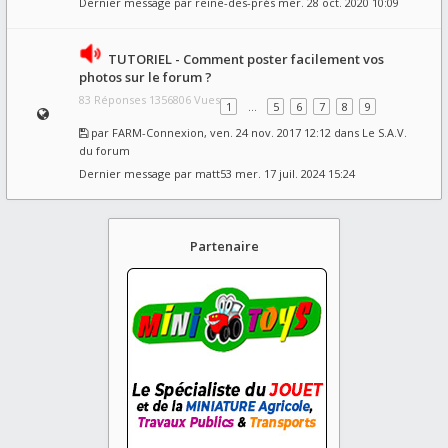
Dernier message par
reine-des-prés
mer. 28 oct. 2020 10:09
TUTORIEL - Comment poster facilement vos
photos sur le forum ?
83 Réponses 1356806 Vues
1
…
5
6
7
8
9
par
FARM-Connexion
, ven. 24 nov. 2017 12:12 dans
Le S.A.V.
du forum
Dernier message par
matt53
mer. 17 juil. 2024 15:24
Partenaire