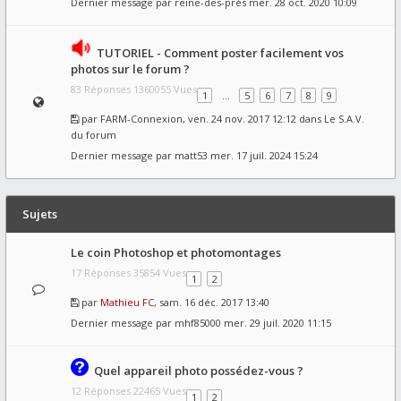
Dernier message par
reine-des-prés
mer. 28 oct. 2020 10:09
TUTORIEL - Comment poster facilement vos
photos sur le forum ?
83 Réponses 1360055 Vues
1
…
5
6
7
8
9
par
FARM-Connexion
, ven. 24 nov. 2017 12:12 dans
Le S.A.V.
du forum
Dernier message par
matt53
mer. 17 juil. 2024 15:24
Sujets
Le coin Photoshop et photomontages
17 Réponses 35854 Vues
1
2
par
Mathieu FC
, sam. 16 déc. 2017 13:40
Dernier message par
mhf85000
mer. 29 juil. 2020 11:15
Quel appareil photo possédez-vous ?
12 Réponses 22465 Vues
1
2