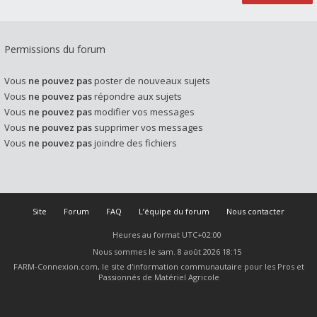
Permissions du forum
Vous
ne pouvez pas
poster de nouveaux sujets
Vous
ne pouvez pas
répondre aux sujets
Vous
ne pouvez pas
modifier vos messages
Vous
ne pouvez pas
supprimer vos messages
Vous
ne pouvez pas
joindre des fichiers
Site
Forum
FAQ
L’équipe du forum
Nous contacter
Heures au format
UTC+02:00
Nous sommes le sam. 8 août 2026 18:15
FARM-Connexion.com, le site d'information communautaire pour les Pros et
Passionnés de Matériel Agricole