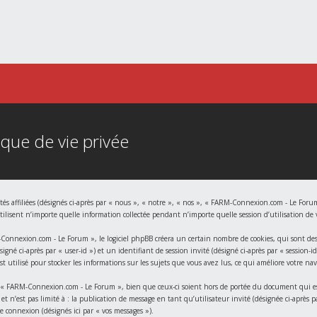
que de vie privée
s affiliées (désignés ci-après par « nous », « notre », « nos », « FARM-Connexion.com - Le Forum
sent n’importe quelle information collectée pendant n’importe quelle session d’utilisation de vo
nnexion.com - Le Forum », le logiciel phpBB créera un certain nombre de cookies, qui sont des pe
gné ci-après par « user-id ») et un identifiant de session invité (désigné ci-après par « session-
utilisé pour stocker les informations sur les sujets que vous avez lus, ce qui améliore votre nav
« FARM-Connexion.com - Le Forum », bien que ceux-ci soient hors de portée du document qui est 
et n’est pas limité à : la publication de message en tant qu’utilisateur invité (désignée ci-aprè
e connexion (désignés ici par « vos messages »).