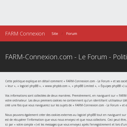
FARM Connexion
Site
Forum
FARM-Connexion.com - Le Forum - Politi
Cette politique explique en détail comment « FARM-Connexion.com - Le Forum » et ses société
« leur », « logiciel phpBB », « www.phpbb.com », « phpBB Limited », « Équipes phpBB ») utili
Vos informations sont collectées de deux manières. Premièrement, en naviguant sur « FARM-Co
votre ordinateur. Les deux premiers cookies ne contiennent qu’un identifiant utilisateur (dési
créé une fois que vous naviguerez sur les sujets de « FARM-Connexion.com - Le Forum » et est 
Nous pouvons également créer des cookies externes au logiciel phpBB tout en naviguant sur 
est de récupérer l’information que vous nous envoyez et que nous collectons. Ceci peut être, 
ici par « votre compte ») et les messages que vous envoyez après l’enregistrement et lors d’un