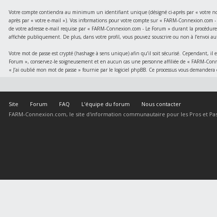
Votre compte contiendra au minimum un identifiant unique (désigné ci-après par « votre nom d
après par « votre e-mail »). Vos informations pour votre compte sur « FARM-Connexion.com - L
de votre adresse e-mail requise par « FARM-Connexion.com - Le Forum » durant la procédure d
affichée publiquement. De plus, dans votre profil, vous pouvez souscrire ou non à l’envoi au
Votre mot de passe est crypté (hashage à sens unique) afin qu’il soit sécurisé. Cependant, i
Forum », conservez-le soigneusement et en aucun cas une personne affiliée de « FARM-Conne
« J’ai oublié mon mot de passe » fournie par le logiciel phpBB. Ce processus vous demandera 
Site
Forum
FAQ
L’équipe du forum
Nous contacter
FARM-Connexion.com, le site d'information communautaire pour les Pros et Pas