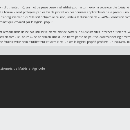
’utilisateur »), un mot de passe personnel utilisé pour la connexion à votre compte (désigné ci-
e Forum » sont protégées par les lois de protection des données applicables dans le pays qui no
’enregistrement, qu’elle soit obligatoire ou non, reste à la discrétion de « FARM-Connexion.com 
tomatique d’e-mail par le logiciel phpBB.
l est recommandé de ne pas utiliser le même mot de passe sur plusieurs sites Internet différents.
xion.com - Le Forum », de phpBB ou une d’une tierce partie ne peut vous demander légitimement 
de fournir votre nom d’utilisateur et votre e-mail, alors le logiciel phpBB générera un nouveau 
sionnés de Matériel Agricole