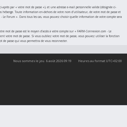
après par « votre mot de passe »), et une adresse e-mail personnelle valide (désignée ci-
us héberge. Toute information en-dehors de votre nom d’utilisateur, de votre mot de passe et
- Le Forum ». Dans tous les cas, vous pouvez choisir quelle information de votre compte sera
 Votre mot de passe est le moyen d’accès à votre compte sur « FARM-Connexion.com - Le
votre mot de passe. Si vous oubliez votre mot de passe, vous pouvez utiliser la fonction
mot de passe qui vous permettra de vous reconnecter.
Nous sommes le jeu. 6 août 2026 09:19
Heures au format
UTC+02:00