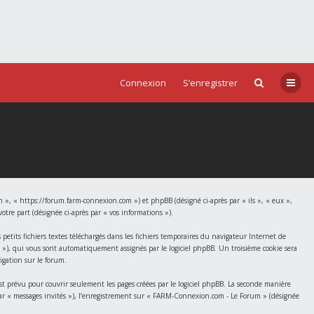
Connexion
S’enregistrer
 », « https://forum.farm-connexion.com ») et phpBB (désigné ci-après par « ils », « eux »,
tre part (désignée ci-après par « vos informations »).
tits fichiers textes téléchargés dans les fichiers temporaires du navigateur Internet de
id »), qui vous sont automatiquement assignés par le logiciel phpBB. Un troisième cookie sera
igation sur le forum.
prévu pour couvrir seulement les pages créées par le logiciel phpBB. La seconde manière
s par « messages invités »), l’enregistrement sur « FARM-Connexion.com - Le Forum » (désignée