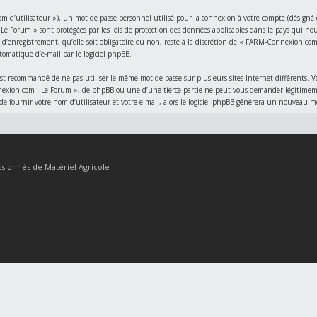
’utilisateur »), un mot de passe personnel utilisé pour la connexion à votre compte (désigné ci-
e Forum » sont protégées par les lois de protection des données applicables dans le pays qui no
’enregistrement, qu’elle soit obligatoire ou non, reste à la discrétion de « FARM-Connexion.com 
tomatique d’e-mail par le logiciel phpBB.
l est recommandé de ne pas utiliser le même mot de passe sur plusieurs sites Internet différents.
xion.com - Le Forum », de phpBB ou une d’une tierce partie ne peut vous demander légitimement 
de fournir votre nom d’utilisateur et votre e-mail, alors le logiciel phpBB générera un nouveau 
sionnés de Matériel Agricole