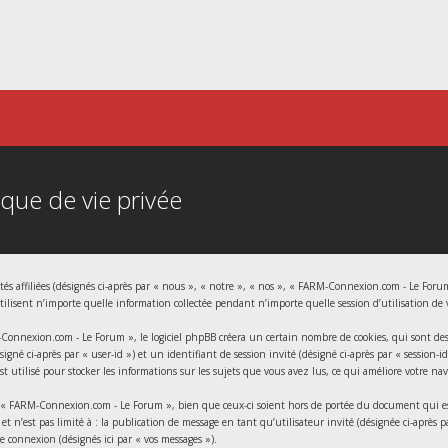
que de vie privée
s affiliées (désignés ci-après par « nous », « notre », « nos », « FARM-Connexion.com - Le Forum
sent n’importe quelle information collectée pendant n’importe quelle session d’utilisation de vo
nnexion.com - Le Forum », le logiciel phpBB créera un certain nombre de cookies, qui sont des pe
gné ci-après par « user-id ») et un identifiant de session invité (désigné ci-après par « session-
utilisé pour stocker les informations sur les sujets que vous avez lus, ce qui améliore votre nav
« FARM-Connexion.com - Le Forum », bien que ceux-ci soient hors de portée du document qui est 
et n’est pas limité à : la publication de message en tant qu’utilisateur invité (désignée ci-aprè
e connexion (désignés ici par « vos messages »).