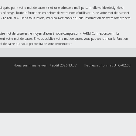
après par « votre mot de passe »), et une adresse e-mail personnelle valide (désignée ci-
us héberge. Toute information en-dehors de votre nom d’utilisateur, de votre mot de passe et
- Le Forum ». Dans tous les cas, vous pouvez choisir quelle information de votre compte sera
 Votre mot de passe est le moyen d’accès à votre compte sur « FARM-Connexion.com - Le
votre mot de passe. Si vous oubliez votre mot de passe, vous pouvez utiliser la fonction
mot de passe qui vous permettra de vous reconnecter.
Nous sommes le ven. 7 août 2026 13:37
Heures au format
UTC+02:00