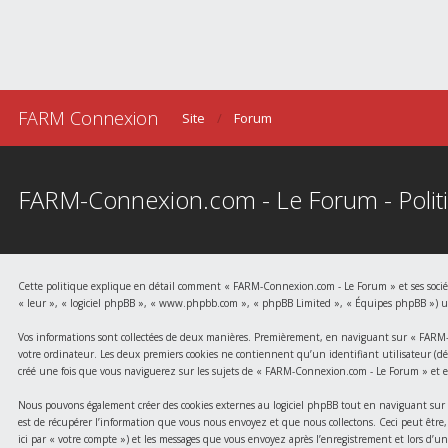
FARM Connexion
Site
Forum
FARM-Connexion.com - Le Forum - Politi
Cette politique explique en détail comment « FARM-Connexion.com - Le Forum » et ses société
« leur », « logiciel phpBB », « www.phpbb.com », « phpBB Limited », « Équipes phpBB ») utili
Vos informations sont collectées de deux manières. Premièrement, en naviguant sur « FARM-Co
votre ordinateur. Les deux premiers cookies ne contiennent qu’un identifiant utilisateur (dési
créé une fois que vous naviguerez sur les sujets de « FARM-Connexion.com - Le Forum » et est 
Nous pouvons également créer des cookies externes au logiciel phpBB tout en naviguant sur 
est de récupérer l’information que vous nous envoyez et que nous collectons. Ceci peut être, 
ici par « votre compte ») et les messages que vous envoyez après l’enregistrement et lors d’un