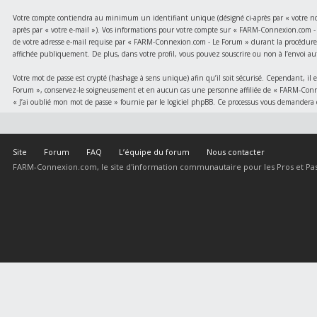
Votre compte contiendra au minimum un identifiant unique (désigné ci-après par « votre nom d
après par « votre e-mail »). Vos informations pour votre compte sur « FARM-Connexion.com - L
de votre adresse e-mail requise par « FARM-Connexion.com - Le Forum » durant la procédure d
affichée publiquement. De plus, dans votre profil, vous pouvez souscrire ou non à l’envoi au
Votre mot de passe est crypté (hashage à sens unique) afin qu’il soit sécurisé. Cependant, i
Forum », conservez-le soigneusement et en aucun cas une personne affiliée de « FARM-Conne
« J’ai oublié mon mot de passe » fournie par le logiciel phpBB. Ce processus vous demandera 
Site
Forum
FAQ
L’équipe du forum
Nous contacter
FARM-Connexion.com, le site d'information communautaire pour les Pros et Pas