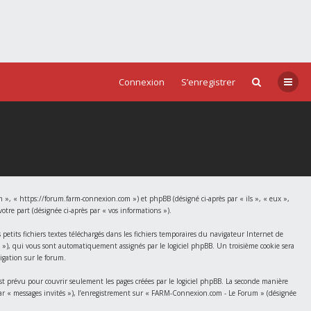
Connexion
S’enregistrer
 », « https://forum.farm-connexion.com ») et phpBB (désigné ci-après par « ils », « eux »,
tre part (désignée ci-après par « vos informations »).
tits fichiers textes téléchargés dans les fichiers temporaires du navigateur Internet de
id »), qui vous sont automatiquement assignés par le logiciel phpBB. Un troisième cookie sera
igation sur le forum.
prévu pour couvrir seulement les pages créées par le logiciel phpBB. La seconde manière
s par « messages invités »), l’enregistrement sur « FARM-Connexion.com - Le Forum » (désignée