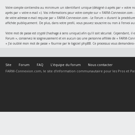
Votre compte contiendra au minimum un identifiant unique (désigné ci-après par « votre nom d
après par « votre e-mail »). Vos informations pour votre compte sur « FARM-Connexion.com - L
de votre adresse e-mail requise par « FARM-Connexion.com - Le Forum » durant la procédure d
affichée publiquement. De plus, dans votre profil, vous pouvez souscrire ou non à l’envoi au
Votre mot de passe est crypté (hashage à sens unique) afin qu’il soit sécurisé. Cependant, i
Forum », conservez-le soigneusement et en aucun cas une personne affiliée de « FARM-Conne
« J’ai oublié mon mot de passe » fournie par le logiciel phpBB. Ce processus vous demandera 
Site
Forum
FAQ
L’équipe du forum
Nous contacter
FARM-Connexion.com, le site d'information communautaire pour les Pros et Pas