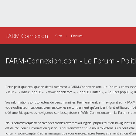
FARM Connexion
Site
Forum
FARM-Connexion.com - Le Forum - Politi
Cette politique explique en détail comment « FARM-Connexion.com - Le Forum » et ses société
« leur », « logiciel phpBB », « www.phpbb.com », « phpBB Limited », « Équipes phpBB ») utili
Vos informations sont collectées de deux manières. Premièrement, en naviguant sur « FARM-Co
votre ordinateur. Les deux premiers cookies ne contiennent qu’un identifiant utilisateur (dési
créé une fois que vous naviguerez sur les sujets de « FARM-Connexion.com - Le Forum » et est 
Nous pouvons également créer des cookies externes au logiciel phpBB tout en naviguant sur 
est de récupérer l’information que vous nous envoyez et que nous collectons. Ceci peut être, 
ici par « votre compte ») et les messages que vous envoyez après l’enregistrement et lors d’un