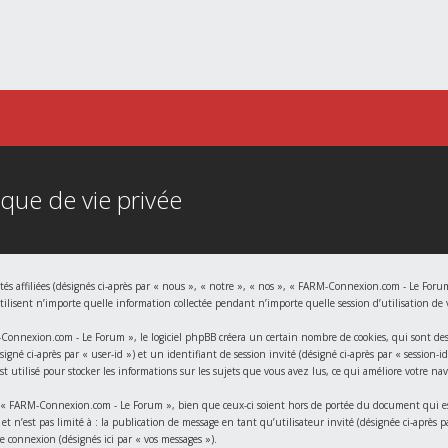
que de vie privée
s affiliées (désignés ci-après par « nous », « notre », « nos », « FARM-Connexion.com - Le Forum
sent n’importe quelle information collectée pendant n’importe quelle session d’utilisation de vo
nnexion.com - Le Forum », le logiciel phpBB créera un certain nombre de cookies, qui sont des pe
gné ci-après par « user-id ») et un identifiant de session invité (désigné ci-après par « session-
utilisé pour stocker les informations sur les sujets que vous avez lus, ce qui améliore votre nav
« FARM-Connexion.com - Le Forum », bien que ceux-ci soient hors de portée du document qui est 
et n’est pas limité à : la publication de message en tant qu’utilisateur invité (désignée ci-aprè
e connexion (désignés ici par « vos messages »).