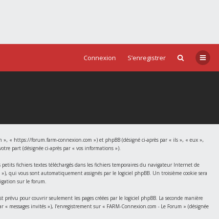
Connexion
S’enregistrer
 », « https://forum.farm-connexion.com ») et phpBB (désigné ci-après par « ils », « eux »,
tre part (désignée ci-après par « vos informations »).
tits fichiers textes téléchargés dans les fichiers temporaires du navigateur Internet de
id »), qui vous sont automatiquement assignés par le logiciel phpBB. Un troisième cookie sera
igation sur le forum.
prévu pour couvrir seulement les pages créées par le logiciel phpBB. La seconde manière
s par « messages invités »), l’enregistrement sur « FARM-Connexion.com - Le Forum » (désignée