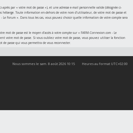
après par « votre mot de passe »), et une adresse e-mail personnelle valide (désignée ci-
us héberge. Toute information en-dehors de votre nom d’utilisateur, de votre mot de passe et
- Le Forum ». Dans tous les cas, vous pouvez choisir quelle information de votre compte sera
 Votre mot de passe est le moyen d’accès à votre compte sur « FARM-Connexion.com - Le
votre mot de passe. Si vous oubliez votre mot de passe, vous pouvez utiliser la fonction
mot de passe qui vous permettra de vous reconnecter.
Nous sommes le sam. 8 août 2026 10:15
Heures au format
UTC+02:00