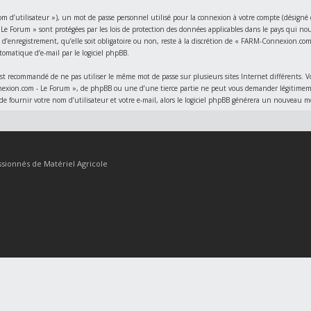
’utilisateur »), un mot de passe personnel utilisé pour la connexion à votre compte (désigné ci-
e Forum » sont protégées par les lois de protection des données applicables dans le pays qui no
’enregistrement, qu’elle soit obligatoire ou non, reste à la discrétion de « FARM-Connexion.com 
tomatique d’e-mail par le logiciel phpBB.
l est recommandé de ne pas utiliser le même mot de passe sur plusieurs sites Internet différents.
xion.com - Le Forum », de phpBB ou une d’une tierce partie ne peut vous demander légitimement 
de fournir votre nom d’utilisateur et votre e-mail, alors le logiciel phpBB générera un nouveau 
sionnés de Matériel Agricole