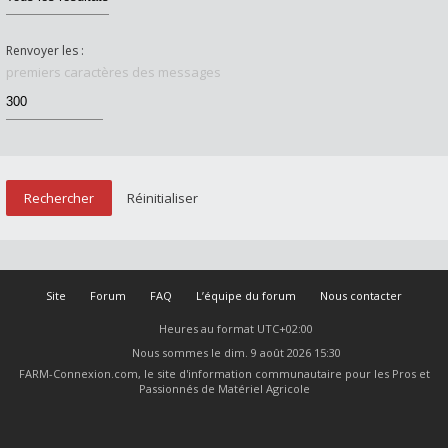
Renvoyer les :
premiers caractères des messages
Site
Forum
FAQ
L’équipe du forum
Nous contacter
Heures au format
UTC+02:00
Nous sommes le dim. 9 août 2026 15:30
FARM-Connexion.com, le site d'information communautaire pour les Pros et
Passionnés de Matériel Agricole