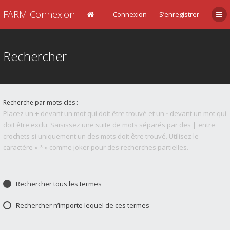
FARM Connexion
Connexion
S’enregistrer
Rechercher
Recherche par mots-clés :
Placez un
+
devant un mot qui doit être trouvé et un
-
devant un mot qui
doit être exclu. Saisissez une suite de mots séparés par des
|
entre
crochets si uniquement un des mots doit être trouvé. Utilisez le
caractère « * » comme joker pour des recherches partielles.
Rechercher tous les termes
Rechercher n’importe lequel de ces termes