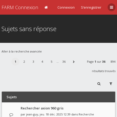
FARM Connexion
Connexion
S’enregistrer
Sujets sans réponse
Aller à la recherche avancée
1
2
3
4
5
…
36
Page
1
sur
36
894
résultats trouvés
Sujets
Rechercher axion 960 gris
par
jean-guy
, jeu. 18 déc. 2025 12:39 dans
Recherche