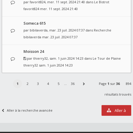
par
favorit824
, mer. 11 sept. 2024 21:40 dans
Le Bistrot
favorit824
mer. 11 sept. 2024 21:40
Someca 615
par
bibilaverda
, mar. 23 juil. 2024 07:37 dans
Recherche
bibilaverda
mar. 23 juil. 2024 07:37
Moisson 24
par
thierry32
, sam. 1 juin 2024 14:23 dans
Le Tour de Plaine
thierry32
sam. 1 juin 2024 14:23
1
2
3
4
5
…
36
Page
1
sur
36
894
résultats trouvés
Aller à
Aller à la recherche avancée