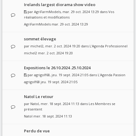
Irelands largest diorama show video
par
AgriFarmModels
, mar. 29 oct. 2024 13:29 dans
Vos
réalisations et modifications
AgriFarmModels
mar. 29 oct. 2024 13:29
sommet élevage
par
michel2
, mer. 2 oct. 2024 19:20 dans
L'Agenda Professionnel
michel2
mer. 2 oct. 2024 19:20
Expositions le 26.10.2024 .25.10.2024
par
agrigolf68
, jeu. 19 sept. 2024 21:05 dans
L'Agenda Passion
agrigolf68
jeu. 19 sept. 2024 21:05
Natol Le retour
par
Natol
, mer. 18 sept. 2024 11:13 dans
Les Membres se
présentent
Natol
mer. 18 sept. 2024 11:13
Perdu de vue