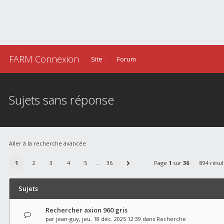
FARM Connexion
Site
Forum
Sujets sans réponse
Aller à la recherche avancée
1
2
3
4
5
…
36
Page
1
sur
36
894 résul
Sujets
Rechercher axion 960 gris
par
jean-guy
, jeu. 18 déc. 2025 12:39 dans
Recherche