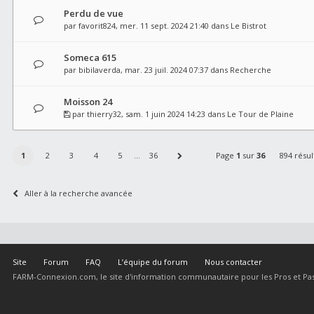
Perdu de vue
par
favorit824
, mer. 11 sept. 2024 21:40 dans
Le Bistrot
Someca 615
par
bibilaverda
, mar. 23 juil. 2024 07:37 dans
Recherche
Moisson 24
par
thierry32
, sam. 1 juin 2024 14:23 dans
Le Tour de Plaine
1
2
3
4
5
…
36
Page
1
sur
36
894 résul
Aller à la recherche avancée
Site
Forum
FAQ
L’équipe du forum
Nous contacter
FARM-Connexion.com, le site d'information communautaire pour les Pros et Pas