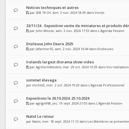
Notices techniques et autres
par
SEB 74 CH
, dim. 3 nov. 2024 18:39 dans
Vends
23/11/24 - Exposition vente de miniatures et produits dér
par
John Moose
, sam. 2 nov. 2024 17:33 dans
L'Agenda Passion
Ensileuse John Deere 2025
par
Jdfarmer55
, sam. 2 nov. 2024 16:44 dans
Ensileuses
Irelands largest diorama show video
par
AgriFarmModels
, mar. 29 oct. 2024 13:29 dans
Vos réalisation
sommet élevage
par
michel2
, mer. 2 oct. 2024 19:20 dans
L'Agenda Professionnel
Expositions le 26.10.2024 .25.10.2024
par
agrigolf68
, jeu. 19 sept. 2024 21:05 dans
L'Agenda Passion
Natol Le retour
par
Natol
, mer. 18 sept. 2024 11:13 dans
Les Membres se présente