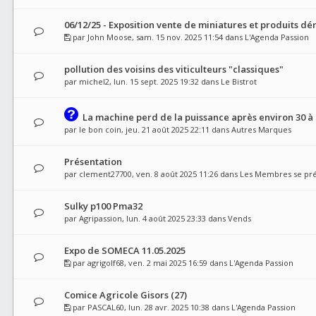
06/12/25 - Exposition vente de miniatures et produits dér
par
John Moose
, sam. 15 nov. 2025 11:54 dans
L'Agenda Passion
pollution des voisins des viticulteurs "classiques"
par
michel2
, lun. 15 sept. 2025 19:32 dans
Le Bistrot
La machine perd de la puissance après environ 30 à
par
le bon coin
, jeu. 21 août 2025 22:11 dans
Autres Marques
Présentation
par
clement27700
, ven. 8 août 2025 11:26 dans
Les Membres se pr
Sulky p100 Pma32
par
Agripassion
, lun. 4 août 2025 23:33 dans
Vends
Expo de SOMECA 11.05.2025
par
agrigolf68
, ven. 2 mai 2025 16:59 dans
L'Agenda Passion
Comice Agricole Gisors (27)
par
PASCAL60
, lun. 28 avr. 2025 10:38 dans
L'Agenda Passion