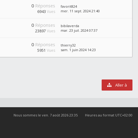
0
Réponses
favorit824
mer. 11 sept. 2024 21:40
6943
Vues
0
Réponses
bibilaverda
mar. 23 juil. 2024 07:37
23897
Vues
0
Réponses
thierry32
sam. 1 juin 2024 14:23
5951
Vues
Aller à
Nous sommes le ven. 7 août 2026 23:35
Heures au format
UTC+02:00