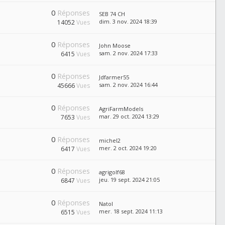
0
Réponses
SEB 74 CH
dim. 3 nov. 2024 18:39
14052
Vues
0
Réponses
John Moose
sam. 2 nov. 2024 17:33
6415
Vues
0
Réponses
Jdfarmer55
sam. 2 nov. 2024 16:44
45666
Vues
0
Réponses
AgriFarmModels
mar. 29 oct. 2024 13:29
7653
Vues
0
Réponses
michel2
mer. 2 oct. 2024 19:20
6417
Vues
0
Réponses
agrigolf68
jeu. 19 sept. 2024 21:05
6847
Vues
0
Réponses
Natol
mer. 18 sept. 2024 11:13
6515
Vues