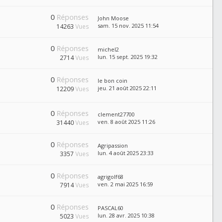
0
Réponses
John Moose
sam. 15 nov. 2025 11:54
14263
Vues
0
Réponses
michel2
lun. 15 sept. 2025 19:32
2714
Vues
0
Réponses
le bon coin
jeu. 21 août 2025 22:11
12209
Vues
0
Réponses
clement27700
ven. 8 août 2025 11:26
31440
Vues
0
Réponses
Agripassion
lun. 4 août 2025 23:33
3357
Vues
0
Réponses
agrigolf68
ven. 2 mai 2025 16:59
7914
Vues
0
Réponses
PASCAL60
lun. 28 avr. 2025 10:38
5023
Vues