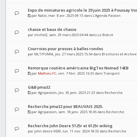
Expo de miniatures agricole le 29 juin 2025 à Poussay Vo
par
Natol
, mar. 8 avr. 2025 09:15 dans
L'Agenda Passion
chasse et baux de chasse
par
michel2
, sam. 29 mars 2025 04:44 dans
Le Bistrot
Courroies pour presses à balles rondes
par
MLT/FOMIA
, jeu. 27 mars 2025 15:54 dans
Brochures et Archive
Remorque routière américaine BigTex Nomad 14EB
par
Mathieu FC
, ven. 7 févr. 2025 16:33 dans
Transport
G&B pma32
par
Agripassion
, jeu. 30 janv. 2025 21:23 dans
Recherche
Recherche pma32 pour BEAUVAIS 2025.
par
Agripassion
, sam. 18 janv. 2025 18:45 dans
Recherche
Recherche John Deere 5125r et 6125r wiking
par
john deere 9630
, lun. 11 nov. 2024 18:33 dans
Recherche