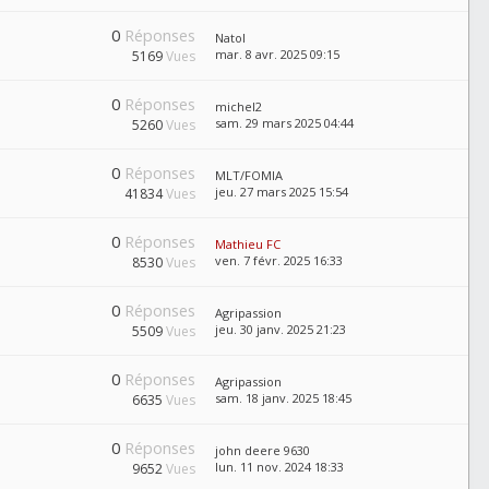
0
Réponses
Natol
mar. 8 avr. 2025 09:15
5169
Vues
0
Réponses
michel2
sam. 29 mars 2025 04:44
5260
Vues
0
Réponses
MLT/FOMIA
jeu. 27 mars 2025 15:54
41834
Vues
0
Réponses
Mathieu FC
ven. 7 févr. 2025 16:33
8530
Vues
0
Réponses
Agripassion
jeu. 30 janv. 2025 21:23
5509
Vues
0
Réponses
Agripassion
sam. 18 janv. 2025 18:45
6635
Vues
0
Réponses
john deere 9630
lun. 11 nov. 2024 18:33
9652
Vues