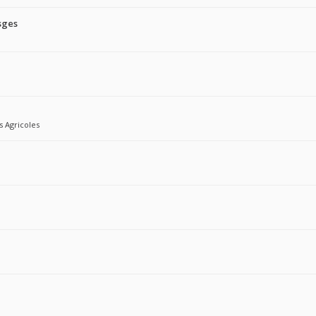
sges
s Agricoles