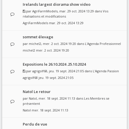
Irelands largest diorama show video
par
AgriFarmModels
, mar. 29 oct. 2024 13:29 dans
Vos
réalisations et modifications
AgriFarmModels
mar. 29 oct. 2024 13:29
sommet élevage
par
michel2
, mer. 2 oct. 2024 19:20 dans
L'Agenda Professionnel
michel2
mer. 2 oct. 2024 19:20
Expositions le 26.10.2024 .25.10.2024
par
agrigolf68
, jeu. 19 sept. 2024 21:05 dans
L'Agenda Passion
agrigolf68
jeu. 19 sept. 2024 21:05
Natol Le retour
par
Natol
, mer. 18 sept. 2024 11:13 dans
Les Membres se
présentent
Natol
mer. 18 sept. 2024 11:13
Perdu de vue