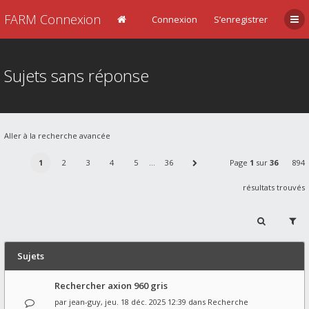
FARM Connexion
Connexion
S’enregistrer
Sujets sans réponse
Aller à la recherche avancée
1
2
3
4
5
…
36
Page
1
sur
36
894
résultats trouvés
Sujets
Rechercher axion 960 gris
par
jean-guy
, jeu. 18 déc. 2025 12:39 dans
Recherche