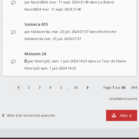
par
favorit824
, mer. 11 sept. 2024 21:40 dans
Le Bistrot
favorit824
mer. 11 sept. 2024 21:40
Someca 615
par
bibilaverda
, mar. 23 juil. 2024 07:37 dans
Recherche
bibilaverda
mar. 23 juil. 2024 07:37
Moisson 24
par
thierry32
, sam. 1 juin 2024 14:23 dans
Le Tour de Plaine
thierry32
sam. 1 juin 2024 14:23
1
2
3
4
5
…
36
Page
1
sur
36
894
résultats trouvés
Aller à
Aller à la recherche avancée