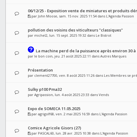
06/12/25 - Exposition vente de miniatures et produits dér
par
John Moose
, sam. 15 nov. 2025 11:54 dans
L'Agenda Passion
pollution des voisins des viticulteurs "classiques"
par
michel2
, lun. 15 sept. 2025 19:32 dans
Le Bistrot
La machine perd de la puissance après environ 30 à
par
le bon coin
, jeu. 21 août 2025 22:11 dans
Autres Marques
Présentation
par
clement27700
, ven. 8 août 2025 11:26 dans
Les Membres se pr
Sulky p100 Pma32
par
Agripassion
, lun. 4 août 2025 23:33 dans
Vends
Expo de SOMECA 11.05.2025
par
agrigolf68
, ven. 2 mai 2025 16:59 dans
L'Agenda Passion
Comice Agricole Gisors (27)
par
PASCAL60
, lun. 28 avr. 2025 10:38 dans
L'Agenda Passion