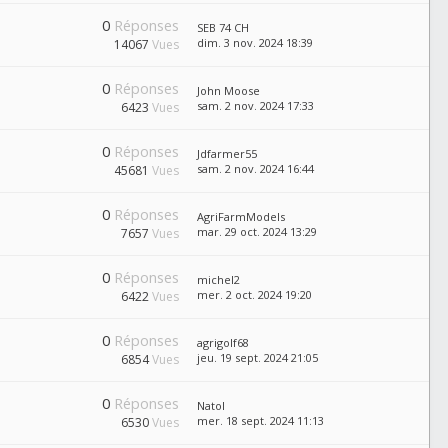
0
Réponses
SEB 74 CH
dim. 3 nov. 2024 18:39
14067
Vues
0
Réponses
John Moose
sam. 2 nov. 2024 17:33
6423
Vues
0
Réponses
Jdfarmer55
sam. 2 nov. 2024 16:44
45681
Vues
0
Réponses
AgriFarmModels
mar. 29 oct. 2024 13:29
7657
Vues
0
Réponses
michel2
mer. 2 oct. 2024 19:20
6422
Vues
0
Réponses
agrigolf68
jeu. 19 sept. 2024 21:05
6854
Vues
0
Réponses
Natol
mer. 18 sept. 2024 11:13
6530
Vues