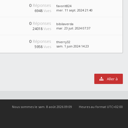
0
Réponses
favorit824
mer. 11 sept. 2024 21:40
6948
Vues
0
Réponses
bibilaverda
mar. 23 juil. 2024 07:37
24018
Vues
0
Réponses
thierry32
sam. 1 juin 2024 14:23
5958
Vues
Aller à
Nous sommes le sam. 8 août 2026 09:09
Heures au format
UTC+02:00