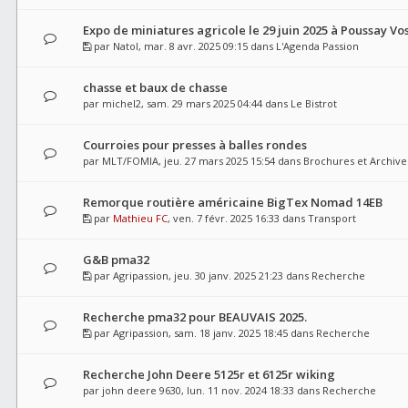
Expo de miniatures agricole le 29 juin 2025 à Poussay Vo
par
Natol
, mar. 8 avr. 2025 09:15 dans
L'Agenda Passion
chasse et baux de chasse
par
michel2
, sam. 29 mars 2025 04:44 dans
Le Bistrot
Courroies pour presses à balles rondes
par
MLT/FOMIA
, jeu. 27 mars 2025 15:54 dans
Brochures et Archive
Remorque routière américaine BigTex Nomad 14EB
par
Mathieu FC
, ven. 7 févr. 2025 16:33 dans
Transport
G&B pma32
par
Agripassion
, jeu. 30 janv. 2025 21:23 dans
Recherche
Recherche pma32 pour BEAUVAIS 2025.
par
Agripassion
, sam. 18 janv. 2025 18:45 dans
Recherche
Recherche John Deere 5125r et 6125r wiking
par
john deere 9630
, lun. 11 nov. 2024 18:33 dans
Recherche