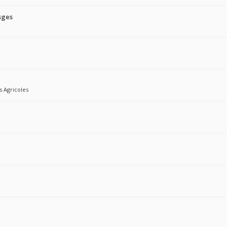
sges
s Agricoles