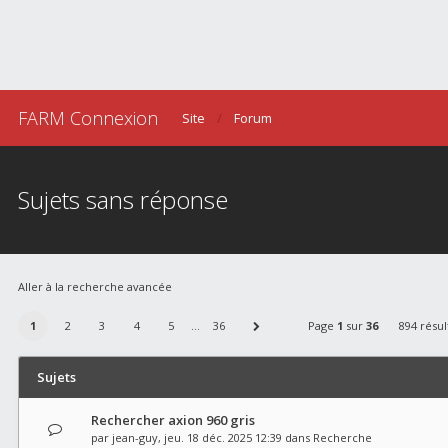
FARM Connexion
Site
Forum
Sujets sans réponse
Aller à la recherche avancée
1
2
3
4
5
…
36
Page
1
sur
36
894 résul
Sujets
Rechercher axion 960 gris
par
jean-guy
, jeu. 18 déc. 2025 12:39 dans
Recherche