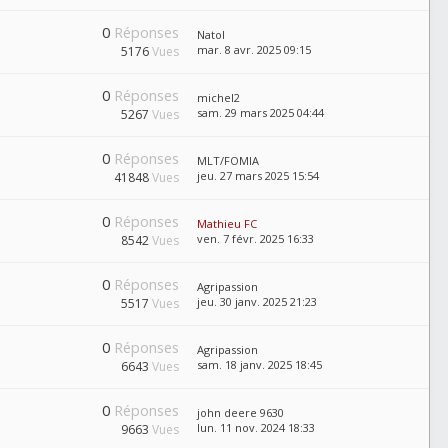
0
Réponses
Natol
mar. 8 avr. 2025 09:15
5176
Vues
0
Réponses
michel2
sam. 29 mars 2025 04:44
5267
Vues
0
Réponses
MLT/FOMIA
jeu. 27 mars 2025 15:54
41848
Vues
0
Réponses
Mathieu FC
ven. 7 févr. 2025 16:33
8542
Vues
0
Réponses
Agripassion
jeu. 30 janv. 2025 21:23
5517
Vues
0
Réponses
Agripassion
sam. 18 janv. 2025 18:45
6643
Vues
0
Réponses
john deere 9630
lun. 11 nov. 2024 18:33
9663
Vues