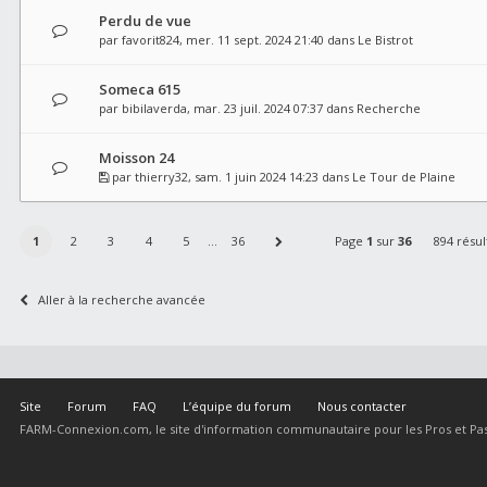
Perdu de vue
par
favorit824
, mer. 11 sept. 2024 21:40 dans
Le Bistrot
Someca 615
par
bibilaverda
, mar. 23 juil. 2024 07:37 dans
Recherche
Moisson 24
par
thierry32
, sam. 1 juin 2024 14:23 dans
Le Tour de Plaine
1
2
3
4
5
…
36
Page
1
sur
36
894 résul
Aller à la recherche avancée
Site
Forum
FAQ
L’équipe du forum
Nous contacter
FARM-Connexion.com, le site d'information communautaire pour les Pros et Pas