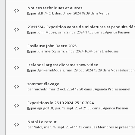
Notices techniques et autres
par
SEB 74 CH
, dim. 3 nov. 2024 18:39 dans
Vends
23/11/24 - Exposition vente de miniatures et produits dér
par
John Moose
, sam. 2 nov. 2024 17:33 dans
L'Agenda Passion
Ensileuse John Deere 2025
par
Jdfarmer55
, sam. 2 nov. 2024 16:44 dans
Ensileuses
Irelands largest diorama show video
par
AgriFarmModels
, mar. 29 oct. 2024 13:29 dans
Vos réalisation
sommet élevage
par
michel2
, mer. 2 oct. 2024 19:20 dans
L'Agenda Professionnel
Expositions le 26.10.2024 .25.10.2024
par
agrigolf68
, jeu. 19 sept. 2024 21:05 dans
L'Agenda Passion
Natol Le retour
par
Natol
, mer. 18 sept. 2024 11:13 dans
Les Membres se présente