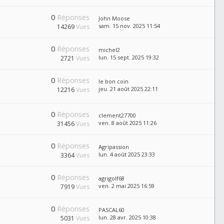
0
Réponses
John Moose
sam. 15 nov. 2025 11:54
14269
Vues
0
Réponses
michel2
lun. 15 sept. 2025 19:32
2721
Vues
0
Réponses
le bon coin
jeu. 21 août 2025 22:11
12216
Vues
0
Réponses
clement27700
ven. 8 août 2025 11:26
31456
Vues
0
Réponses
Agripassion
lun. 4 août 2025 23:33
3364
Vues
0
Réponses
agrigolf68
ven. 2 mai 2025 16:59
7919
Vues
0
Réponses
PASCAL60
lun. 28 avr. 2025 10:38
5031
Vues