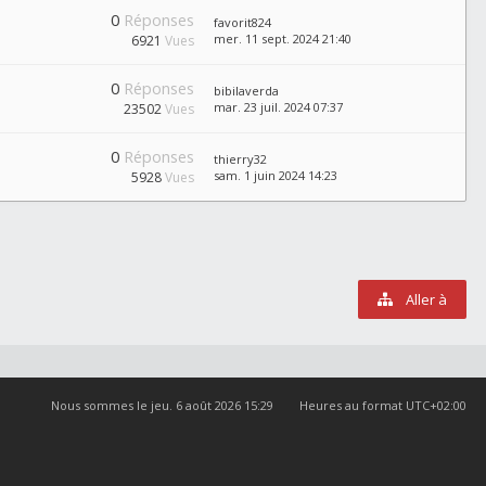
0
Réponses
favorit824
mer. 11 sept. 2024 21:40
6921
Vues
0
Réponses
bibilaverda
mar. 23 juil. 2024 07:37
23502
Vues
0
Réponses
thierry32
sam. 1 juin 2024 14:23
5928
Vues
Aller à
Nous sommes le jeu. 6 août 2026 15:29
Heures au format
UTC+02:00