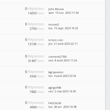
0
Réponses
John Moose
sam. 15 nov. 2025 11:54
14250
Vues
0
Réponses
michel2
lun. 15 sept. 2025 19:32
2700
Vues
0
Réponses
le bon coin
jeu. 21 août 2025 22:11
12195
Vues
0
Réponses
clement27700
ven. 8 août 2025 11:26
31407
Vues
0
Réponses
Agripassion
lun. 4 août 2025 23:33
3342
Vues
0
Réponses
agrigolf68
ven. 2 mai 2025 16:59
7882
Vues
0
Réponses
PASCAL60
lun. 28 avr. 2025 10:38
4999
Vues