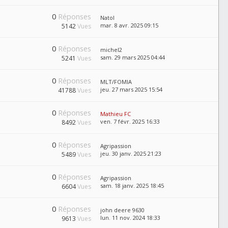
0
Réponses
Natol
mar. 8 avr. 2025 09:15
5142
Vues
0
Réponses
michel2
sam. 29 mars 2025 04:44
5241
Vues
0
Réponses
MLT/FOMIA
jeu. 27 mars 2025 15:54
41788
Vues
0
Réponses
Mathieu FC
ven. 7 févr. 2025 16:33
8492
Vues
0
Réponses
Agripassion
jeu. 30 janv. 2025 21:23
5489
Vues
0
Réponses
Agripassion
sam. 18 janv. 2025 18:45
6604
Vues
0
Réponses
john deere 9630
lun. 11 nov. 2024 18:33
9613
Vues