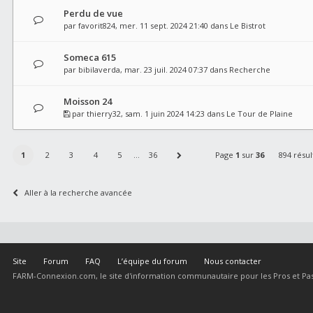
Perdu de vue
par
favorit824
, mer. 11 sept. 2024 21:40 dans
Le Bistrot
Someca 615
par
bibilaverda
, mar. 23 juil. 2024 07:37 dans
Recherche
Moisson 24
par
thierry32
, sam. 1 juin 2024 14:23 dans
Le Tour de Plaine
1
2
3
4
5
…
36
Page
1
sur
36
894 résul
Aller à la recherche avancée
Site
Forum
FAQ
L’équipe du forum
Nous contacter
FARM-Connexion.com, le site d'information communautaire pour les Pros et Pas