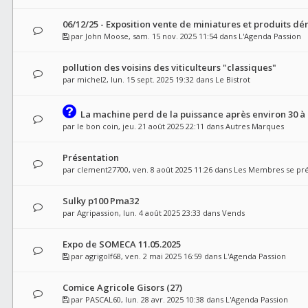
06/12/25 - Exposition vente de miniatures et produits dér
par
John Moose
, sam. 15 nov. 2025 11:54 dans
L'Agenda Passion
pollution des voisins des viticulteurs "classiques"
par
michel2
, lun. 15 sept. 2025 19:32 dans
Le Bistrot
La machine perd de la puissance après environ 30 à
par
le bon coin
, jeu. 21 août 2025 22:11 dans
Autres Marques
Présentation
par
clement27700
, ven. 8 août 2025 11:26 dans
Les Membres se pr
Sulky p100 Pma32
par
Agripassion
, lun. 4 août 2025 23:33 dans
Vends
Expo de SOMECA 11.05.2025
par
agrigolf68
, ven. 2 mai 2025 16:59 dans
L'Agenda Passion
Comice Agricole Gisors (27)
par
PASCAL60
, lun. 28 avr. 2025 10:38 dans
L'Agenda Passion