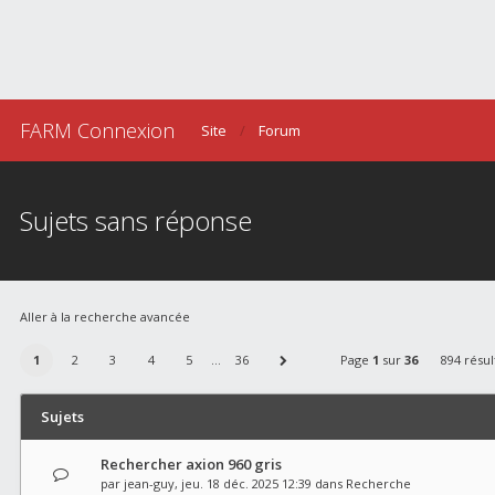
FARM Connexion
Site
Forum
Sujets sans réponse
Aller à la recherche avancée
1
2
3
4
5
…
36
Page
1
sur
36
894 résul
Sujets
Rechercher axion 960 gris
par
jean-guy
, jeu. 18 déc. 2025 12:39 dans
Recherche