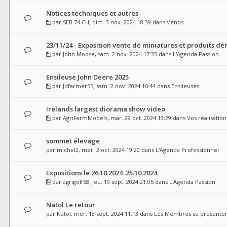
Notices techniques et autres
par
SEB 74 CH
, dim. 3 nov. 2024 18:39 dans
Vends
23/11/24 - Exposition vente de miniatures et produits dér
par
John Moose
, sam. 2 nov. 2024 17:33 dans
L'Agenda Passion
Ensileuse John Deere 2025
par
Jdfarmer55
, sam. 2 nov. 2024 16:44 dans
Ensileuses
Irelands largest diorama show video
par
AgriFarmModels
, mar. 29 oct. 2024 13:29 dans
Vos réalisation
sommet élevage
par
michel2
, mer. 2 oct. 2024 19:20 dans
L'Agenda Professionnel
Expositions le 26.10.2024 .25.10.2024
par
agrigolf68
, jeu. 19 sept. 2024 21:05 dans
L'Agenda Passion
Natol Le retour
par
Natol
, mer. 18 sept. 2024 11:13 dans
Les Membres se présente