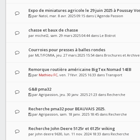
Expo de miniatures agricole le 29 juin 2025 à Poussay Vo
par
Natol
, mar. 8 avr. 2025 09:15 dans
L'Agenda Passion
chasse et baux de chasse
par
michel2
, sam. 29 mars 2025 04:44 dans
Le Bistrot
Courroies pour presses à balles rondes
par
MLT/FOMIA
, jeu. 27 mars 2025 15:54 dans
Brochures et Archive
Remorque routière américaine BigTex Nomad 14EB
par
Mathieu FC
, ven. 7 févr. 2025 16:33 dans
Transport
G&B pma32
par
Agripassion
, jeu. 30 janv. 2025 21:23 dans
Recherche
Recherche pma32 pour BEAUVAIS 2025.
par
Agripassion
, sam. 18 janv. 2025 18:45 dans
Recherche
Recherche John Deere 5125r et 6125r wiking
par
john deere 9630
, lun. 11 nov. 2024 18:33 dans
Recherche