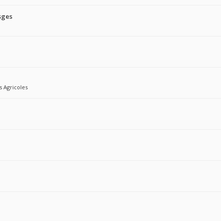
sges
s Agricoles