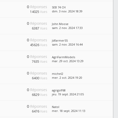
0
Réponses
SEB 74 CH
dim. 3 nov. 2024 18:39
14025
Vues
0
Réponses
John Moose
sam. 2 nov. 2024 17:33
6387
Vues
0
Réponses
Jdfarmer55
sam. 2 nov. 2024 16:44
45626
Vues
0
Réponses
AgriFarmModels
mar. 29 oct. 2024 13:29
7635
Vues
0
Réponses
michel2
mer. 2 oct. 2024 19:20
6400
Vues
0
Réponses
agrigolf68
jeu. 19 sept. 2024 21:05
6829
Vues
0
Réponses
Natol
mer. 18 sept. 2024 11:13
6476
Vues