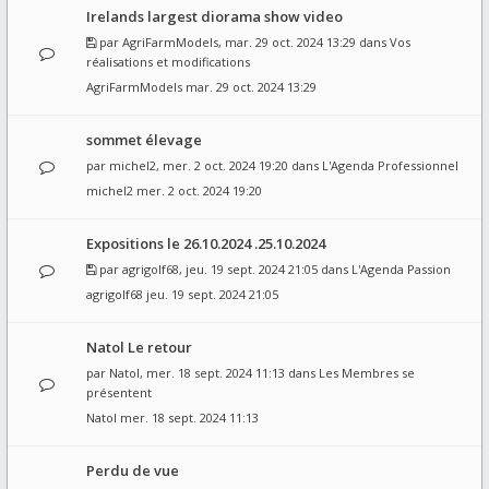
Irelands largest diorama show video
par
AgriFarmModels
, mar. 29 oct. 2024 13:29 dans
Vos
réalisations et modifications
AgriFarmModels
mar. 29 oct. 2024 13:29
sommet élevage
par
michel2
, mer. 2 oct. 2024 19:20 dans
L'Agenda Professionnel
michel2
mer. 2 oct. 2024 19:20
Expositions le 26.10.2024 .25.10.2024
par
agrigolf68
, jeu. 19 sept. 2024 21:05 dans
L'Agenda Passion
agrigolf68
jeu. 19 sept. 2024 21:05
Natol Le retour
par
Natol
, mer. 18 sept. 2024 11:13 dans
Les Membres se
présentent
Natol
mer. 18 sept. 2024 11:13
Perdu de vue