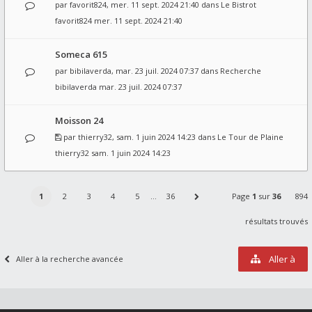
par
favorit824
, mer. 11 sept. 2024 21:40 dans
Le Bistrot
favorit824
mer. 11 sept. 2024 21:40
Someca 615
par
bibilaverda
, mar. 23 juil. 2024 07:37 dans
Recherche
bibilaverda
mar. 23 juil. 2024 07:37
Moisson 24
par
thierry32
, sam. 1 juin 2024 14:23 dans
Le Tour de Plaine
thierry32
sam. 1 juin 2024 14:23
1
2
3
4
5
…
36
Page
1
sur
36
894
résultats trouvés
Aller à
Aller à la recherche avancée