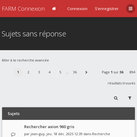
FARM Connexion
Connexion
S’enregistrer
Sujets sans réponse
Aller à la recherche avancée
1
2
3
4
5
…
36
Page
1
sur
36
894
résultats trouvés
Sujets
Rechercher axion 960 gris
par
jean-guy
, jeu. 18 déc. 2025 12:39 dans
Recherche