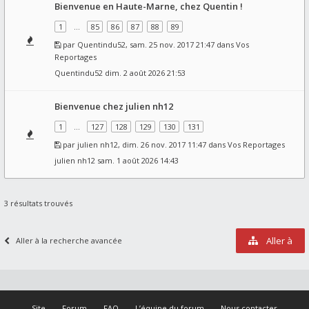
Bienvenue en Haute-Marne, chez Quentin !
1
…
85
86
87
88
89
par
Quentindu52
, sam. 25 nov. 2017 21:47 dans
Vos
Reportages
Quentindu52
dim. 2 août 2026 21:53
Bienvenue chez julien nh12
1
…
127
128
129
130
131
par
julien nh12
, dim. 26 nov. 2017 11:47 dans
Vos Reportages
julien nh12
sam. 1 août 2026 14:43
3 résultats trouvés
Aller à
Aller à la recherche avancée
Site
Forum
FAQ
L’équipe du forum
Nous contacter