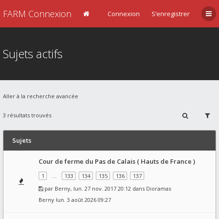
FARM Connexion
Connexion
S’enregistrer
Sujets actifs
Aller à la recherche avancée
3 résultats trouvés
Sujets
Cour de ferme du Pas de Calais ( Hauts de France )
1
…
133
134
135
136
137
par
Berny
, lun. 27 nov. 2017 20:12 dans
Dioramas
Berny
lun. 3 août 2026 09:27