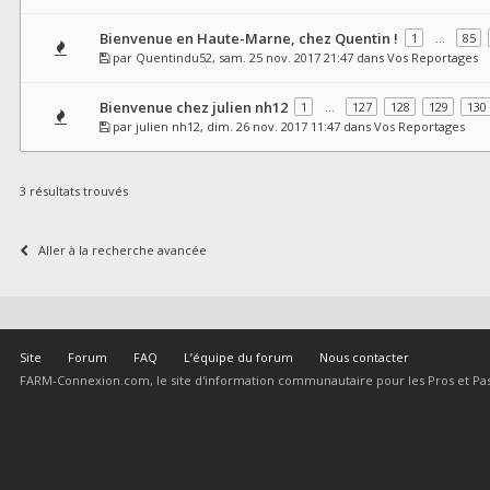
Bienvenue en Haute-Marne, chez Quentin !
1
…
85
par
Quentindu52
, sam. 25 nov. 2017 21:47 dans
Vos Reportages
Bienvenue chez julien nh12
1
…
127
128
129
130
par
julien nh12
, dim. 26 nov. 2017 11:47 dans
Vos Reportages
3 résultats trouvés
Aller à la recherche avancée
Site
Forum
FAQ
L’équipe du forum
Nous contacter
FARM-Connexion.com, le site d'information communautaire pour les Pros et Pas