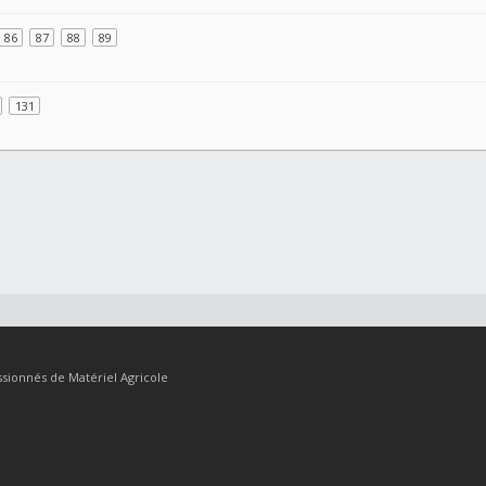
86
87
88
89
131
sionnés de Matériel Agricole