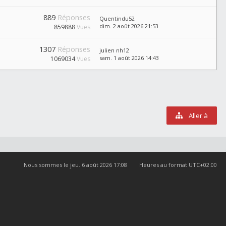
889
Réponses
Quentindu52
dim. 2 août 2026 21:53
859888
Vues
1307
Réponses
julien nh12
sam. 1 août 2026 14:43
1069034
Vues
Aller à
Nous sommes le jeu. 6 août 2026 17:08
Heures au format
UTC+02:00