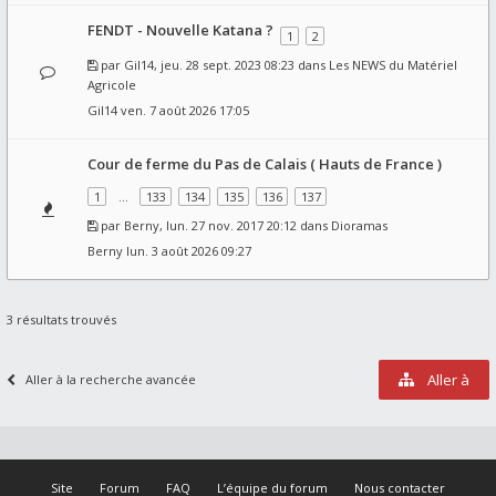
FENDT - Nouvelle Katana ?
1
2
par
Gil14
, jeu. 28 sept. 2023 08:23 dans
Les NEWS du Matériel
Agricole
Gil14
ven. 7 août 2026 17:05
Cour de ferme du Pas de Calais ( Hauts de France )
1
…
133
134
135
136
137
par
Berny
, lun. 27 nov. 2017 20:12 dans
Dioramas
Berny
lun. 3 août 2026 09:27
3 résultats trouvés
Aller à
Aller à la recherche avancée
Site
Forum
FAQ
L’équipe du forum
Nous contacter