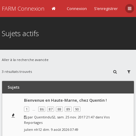
FARM Connexion
Connexion
S’enregistrer
Sujets actifs
Aller à la recherche avancée
3 résultats trouvés
Sujets
Bienvenue en Haute-Marne, chez Quentin !
1
…
86
87
88
89
90
par
Quentindu52
, sam. 25 nov. 2017 21:47 dans
Vos
Reportages
julien nh12
dim. 9 août 2026 07:49