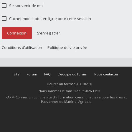
Se souvenir de moi
Cacher mon statut en ligne pour cette session
Connexion
S’enregistrer
Conditions d’utilisation
Politique de vie privée
Site
Forum
FAQ
L’équipe du forum
Nous contacter
Heures au format
UTC+02:00
Nous sommes le sam. 8 août 2026 11:01
FARM-Connexion.com, le site d'information communautaire pour les Pros et
Passionnés de Matériel Agricole