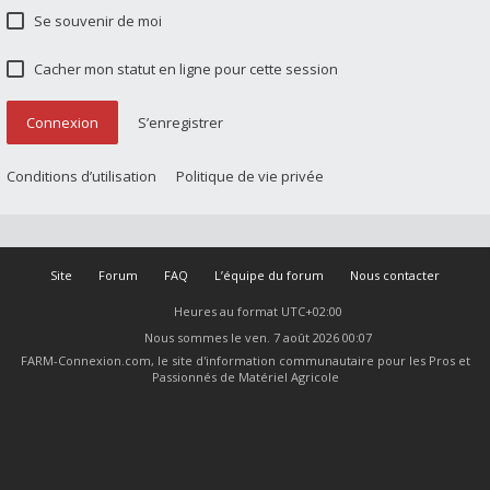
Se souvenir de moi
Cacher mon statut en ligne pour cette session
Connexion
S’enregistrer
Conditions d’utilisation
Politique de vie privée
Site
Forum
FAQ
L’équipe du forum
Nous contacter
Heures au format
UTC+02:00
Nous sommes le ven. 7 août 2026 00:07
FARM-Connexion.com, le site d'information communautaire pour les Pros et
Passionnés de Matériel Agricole