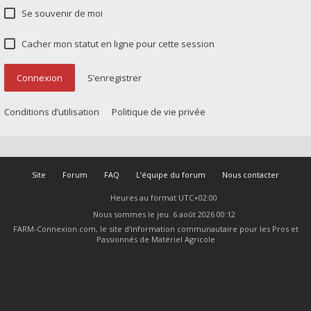
Se souvenir de moi
Cacher mon statut en ligne pour cette session
Connexion
S’enregistrer
Conditions d’utilisation
Politique de vie privée
Site
Forum
FAQ
L’équipe du forum
Nous contacter
Heures au format
UTC+02:00
Nous sommes le jeu. 6 août 2026 00:12
FARM-Connexion.com, le site d'information communautaire pour les Pros et
Passionnés de Matériel Agricole