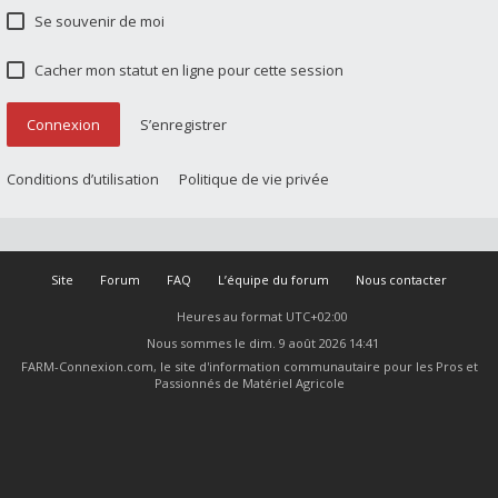
Se souvenir de moi
Cacher mon statut en ligne pour cette session
Connexion
S’enregistrer
Conditions d’utilisation
Politique de vie privée
Site
Forum
FAQ
L’équipe du forum
Nous contacter
Heures au format
UTC+02:00
Nous sommes le dim. 9 août 2026 14:41
FARM-Connexion.com, le site d'information communautaire pour les Pros et
Passionnés de Matériel Agricole