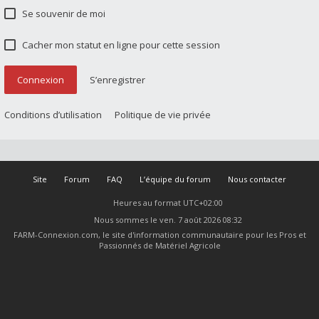
Se souvenir de moi
Cacher mon statut en ligne pour cette session
Connexion
S’enregistrer
Conditions d’utilisation
Politique de vie privée
Site
Forum
FAQ
L’équipe du forum
Nous contacter
Heures au format
UTC+02:00
Nous sommes le ven. 7 août 2026 08:32
FARM-Connexion.com, le site d'information communautaire pour les Pros et
Passionnés de Matériel Agricole