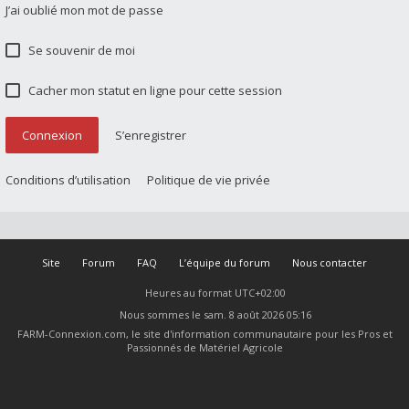
J’ai oublié mon mot de passe
Se souvenir de moi
Cacher mon statut en ligne pour cette session
Connexion
S’enregistrer
Conditions d’utilisation
Politique de vie privée
Site
Forum
FAQ
L’équipe du forum
Nous contacter
Heures au format
UTC+02:00
Nous sommes le sam. 8 août 2026 05:16
FARM-Connexion.com, le site d'information communautaire pour les Pros et
Passionnés de Matériel Agricole