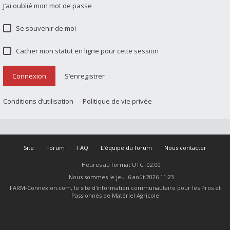
J’ai oublié mon mot de passe
Se souvenir de moi
Cacher mon statut en ligne pour cette session
Connexion
S’enregistrer
Conditions d’utilisation
Politique de vie privée
Site
Forum
FAQ
L’équipe du forum
Nous contacter
Heures au format
UTC+02:00
Nous sommes le jeu. 6 août 2026 11:23
FARM-Connexion.com, le site d'information communautaire pour les Pros et
Passionnés de Matériel Agricole