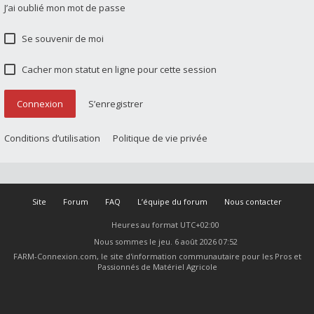
J’ai oublié mon mot de passe
Se souvenir de moi
Cacher mon statut en ligne pour cette session
Connexion
S’enregistrer
Conditions d’utilisation
Politique de vie privée
Site
Forum
FAQ
L’équipe du forum
Nous contacter
Heures au format
UTC+02:00
Nous sommes le jeu. 6 août 2026 07:52
FARM-Connexion.com, le site d'information communautaire pour les Pros et
Passionnés de Matériel Agricole