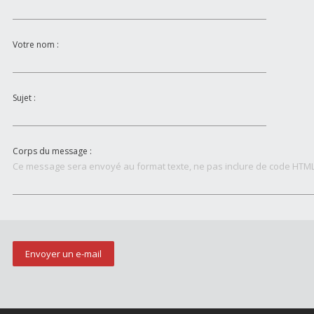
Votre nom :
Sujet :
Corps du message :
Ce message sera envoyé au format texte, ne pas inclure de code HTML