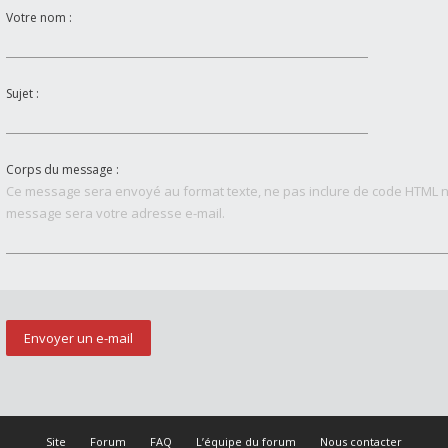
Votre nom :
Sujet :
Corps du message :
Ce message sera envoyé au format texte, ne pas inclure de code HTML n
message sera votre adresse e-mail.
Site
Forum
FAQ
L’équipe du forum
Nous contacter