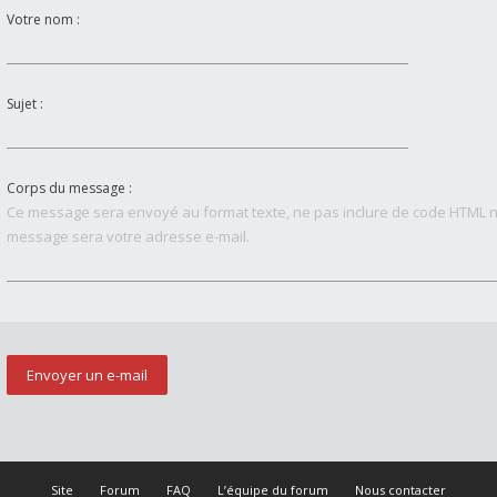
Votre nom :
Sujet :
Corps du message :
Ce message sera envoyé au format texte, ne pas inclure de code HTML n
message sera votre adresse e-mail.
Site
Forum
FAQ
L’équipe du forum
Nous contacter