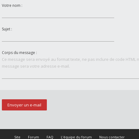
Votre nom :
Sujet :
Corps du message :
Ce message sera envoyé au format texte, ne pas inclure de code HTML n
message sera votre adresse e-mail.
Site
Forum
FAQ
L’équipe du forum
Nous contacter