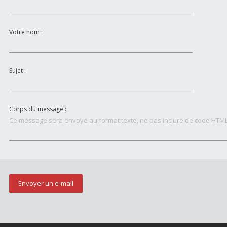
Votre nom :
Sujet :
Corps du message :
Ce message sera envoyé au format texte, ne pas inclure de code HTML