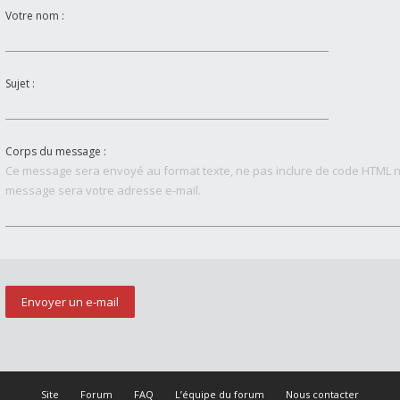
Votre nom :
Sujet :
Corps du message :
Ce message sera envoyé au format texte, ne pas inclure de code HTML n
message sera votre adresse e-mail.
Site
Forum
FAQ
L’équipe du forum
Nous contacter