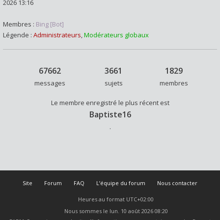
2026 13:16
Membres :
Bing [Bot]
Légende :
Administrateurs
,
Modérateurs globaux
67662
3661
1829
messages
sujets
membres
Le membre enregistré le plus récent est
Baptiste16
.
Site
Forum
FAQ
L’équipe du forum
Nous contacter
Heures au format
UTC+02:00
Nous sommes le lun. 10 août 2026 08:20