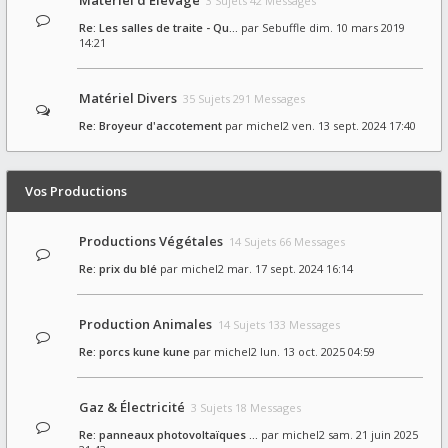
Matériel d'Élevage
3 Sujets 42 Messages
Re: Les salles de traite - Qu…
par
Sebuffle
dim. 10 mars 2019
14:21
Matériel Divers
35 Sujets 291 Messages
Re: Broyeur d'accotement
par
michel2
ven. 13 sept. 2024 17:40
Vos Productions
Productions Végétales
14 Sujets 66 Messages
Re: prix du blé
par
michel2
mar. 17 sept. 2024 16:14
Production Animales
14 Sujets 133 Messages
Re: porcs kune kune
par
michel2
lun. 13 oct. 2025 04:59
Gaz & Électricité
3 Sujets 18 Messages
Re: panneaux photovoltaïques …
par
michel2
sam. 21 juin 2025