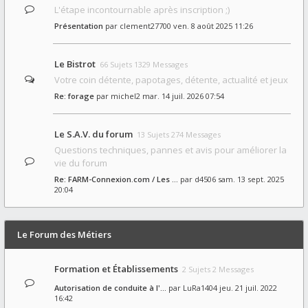
L'étape incontournable après inscription ;)
Présentation
par
clement27700
ven. 8 août 2025 11:26
Le Bistrot
66 Sujets 1329 Messages
Votre coin détente, papotages, détente, actualité et jeux
Re: forage
par
michel2
mar. 14 juil. 2026 07:54
Le S.A.V. du forum
13 Sujets 274 Messages
Questions techniques, pannes et avis pour améliorer la
vie du forum
Re: FARM-Connexion.com / Les …
par
d4506
sam. 13 sept. 2025
20:04
Le Forum des Métiers
Formation et Établissements
2 Sujets 2 Messages
Autorisation de conduite à l'…
par
LuRa1404
jeu. 21 juil. 2022
16:42