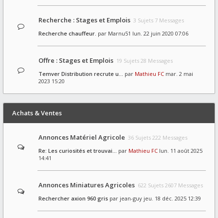
Recherche : Stages et Emplois
3 Sujets 7 Messages
Recherche chauffeur.
par
Marnu51
lun. 22 juin 2020 07:06
Offre : Stages et Emplois
19 Sujets 28 Messages
Temver Distribution recrute u…
par
Mathieu FC
mar. 2 mai
2023 15:20
Achats & Ventes
Annonces Matériel Agricole
36 Sujets 222 Messages
Re: Les curiosités et trouvai…
par
Mathieu FC
lun. 11 août 2025
14:41
Annonces Miniatures Agricoles
622 Sujets 2607 Messages
Rechercher axion 960 gris
par
jean-guy
jeu. 18 déc. 2025 12:39