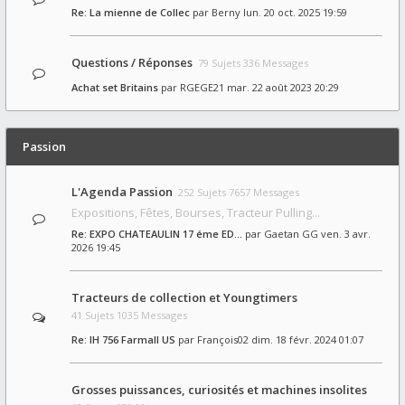
Re: La mienne de Collec
par
Berny
lun. 20 oct. 2025 19:59
Questions / Réponses
79 Sujets 336 Messages
Achat set Britains
par
RGEGE21
mar. 22 août 2023 20:29
Passion
L'Agenda Passion
252 Sujets 7657 Messages
Expositions, Fêtes, Bourses, Tracteur Pulling...
Re: EXPO CHATEAULIN 17 éme ED…
par
Gaetan GG
ven. 3 avr.
2026 19:45
Tracteurs de collection et Youngtimers
41 Sujets 1035 Messages
Re: IH 756 Farmall US
par
François02
dim. 18 févr. 2024 01:07
Grosses puissances, curiosités et machines insolites