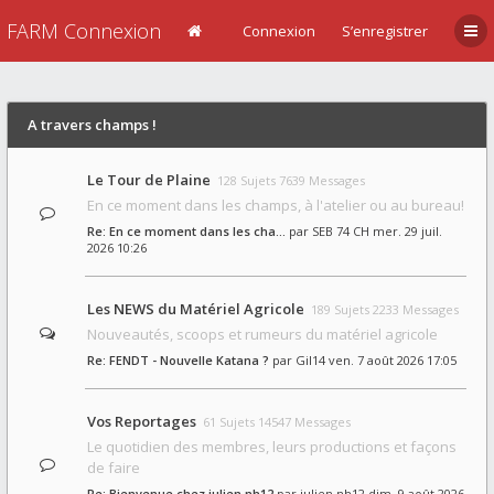
FARM Connexion
Connexion
S’enregistrer
A travers champs !
Le Tour de Plaine
128 Sujets 7639 Messages
En ce moment dans les champs, à l'atelier ou au bureau!
Re: En ce moment dans les cha…
par
SEB 74 CH
mer. 29 juil.
2026 10:26
Les NEWS du Matériel Agricole
189 Sujets 2233 Messages
Nouveautés, scoops et rumeurs du matériel agricole
Re: FENDT - Nouvelle Katana ?
par
Gil14
ven. 7 août 2026 17:05
Vos Reportages
61 Sujets 14547 Messages
Le quotidien des membres, leurs productions et façons
de faire
Re: Bienvenue chez julien nh12
par
julien nh12
dim. 9 août 2026