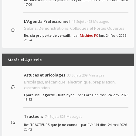
17:09
L'Agenda Professionnel
46 Sujets 428 Messages
Salons, Démonstrations, Colloques et Portes Ouvertes
Re: sia pro porte de versaill…
par
Mathieu FC
lun. 24 févr. 2025
21:24
Matériel Agricole
Astuces et Bricolages
33 Sujets 209 Messages
Bricolages, mécanique, électronique, préparation,
customisation...
Epareuse Lagarde - fuite hydr…
par
Forézien
mar. 24 janv. 2023
18:53
Tracteurs
74 Sujets 828 Messages
Re: TRACTEURS que je ne conna…
par
RV4444
dim. 24 mai 2026
23:42