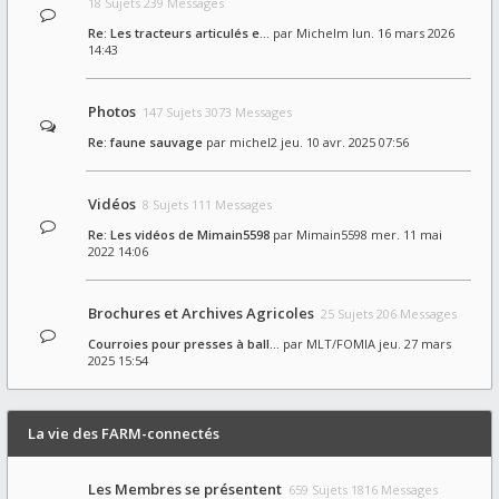
18 Sujets 239 Messages
Re: Les tracteurs articulés e…
par
Michelm
lun. 16 mars 2026
14:43
Photos
147 Sujets 3073 Messages
Re: faune sauvage
par
michel2
jeu. 10 avr. 2025 07:56
Vidéos
8 Sujets 111 Messages
Re: Les vidéos de Mimain5598
par
Mimain5598
mer. 11 mai
2022 14:06
Brochures et Archives Agricoles
25 Sujets 206 Messages
Courroies pour presses à ball…
par
MLT/FOMIA
jeu. 27 mars
2025 15:54
La vie des FARM-connectés
Les Membres se présentent
659 Sujets 1816 Messages