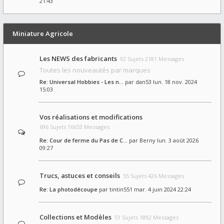
21:43
Miniature Agricole
Les NEWS des fabricants
92 Sujets 2181 Messages
Toutes les nouveautés par marques
Re: Universal Hobbies - Les n…
par
dan53
lun. 18 nov. 2024
15:03
Vos réalisations et modifications
696 Sujets 16653 Messages
Re: Cour de ferme du Pas de C…
par
Berny
lun. 3 août 2026
09:27
Trucs, astuces et conseils
55 Sujets 426 Messages
Re: La photodécoupe
par
tintin551
mar. 4 juin 2024 22:24
Collections et Modèles
51 Sujets 1892 Messages