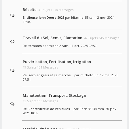
Récolte
31 Sujets 278 Messages
Ensileuse John Deere 2025
par
Jdfarmer55
sam. 2 nov. 2024
16:44
Travail du Sol, Semis, Plantation
42 Sujets 345 Messages
Re: tomates
par
michel2
sam. 11 oct. 2025 02:59
Pulvérisation, Fertilisation, Irrigation
19 Sujets 131 Messages
Re: zéro engrais et ça marche…
par
michel2
lun. 12 mai 2025
07:54
Manutention, Transport, Stockage
12 Sujets 116 Messages
Re: Constructeur de véhicules…
par
Chris 38234
sam. 30 janv.
2021 10:38