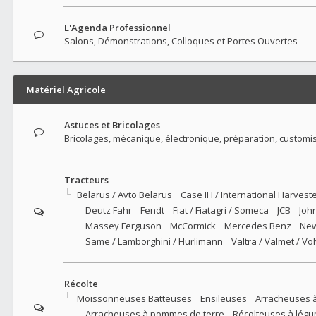
L'Agenda Professionnel
Salons, Démonstrations, Colloques et Portes Ouvertes
Matériel Agricole
Astuces et Bricolages
Bricolages, mécanique, électronique, préparation, customisa
Tracteurs
Belarus / Avto Belarus
Case IH / International Harvest
Deutz Fahr
Fendt
Fiat / Fiatagri / Someca
JCB
Joh
Massey Ferguson
McCormick
Mercedes Benz
New
Same / Lamborghini / Hurlimann
Valtra / Valmet / Vo
Récolte
Moissonneuses Batteuses
Ensileuses
Arracheuses 
Arracheuses à pommes de terre
Récolteuses à lég