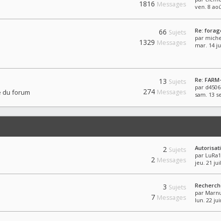
1816
Messages
ven. 8 aoû
Re: forag
66
Sujets
par
miche
1329
Messages
mar. 14 ju
Re: FARM
13
Sujets
par
d4506
274
e du forum
Messages
sam. 13 se
Autorisat
2
Sujets
par
LuRa1
2
Messages
jeu. 21 jui
Recherch
3
Sujets
par
Marn
7
Messages
lun. 22 ju