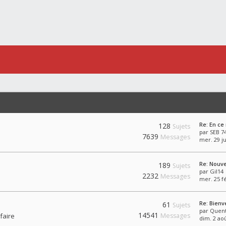
Re: En c
128
Sujets
par
SEB 7
7639
Messages
mer. 29 ju
Re: Nouv
189
Sujets
par
Gil14
2232
Messages
mer. 25 fé
Re: Bien
61
Sujets
par
Quent
14541
faire
Messages
dim. 2 ao