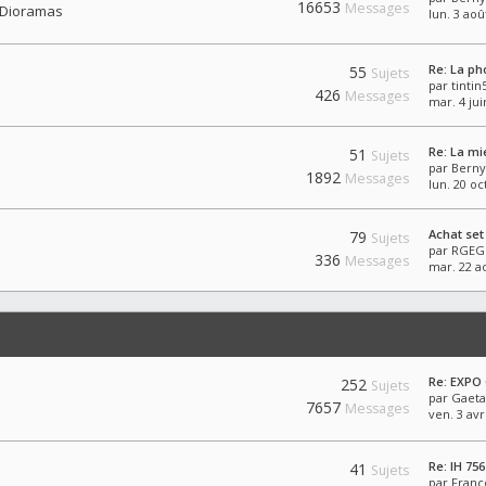
16653
Messages
Dioramas
lun. 3 aoû
Re: La p
55
Sujets
par
tintin
426
Messages
mar. 4 jui
Re: La mi
51
Sujets
par
Berny
1892
Messages
lun. 20 oc
Achat set
79
Sujets
par
RGEG
336
Messages
mar. 22 a
Re: EXPO
252
Sujets
par
Gaet
7657
Messages
ven. 3 avr
Re: IH 75
41
Sujets
par
Franç