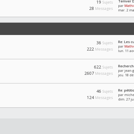
Temver Di
19
Sujets
par
Mathi
28
Messages
mar. 2 ma
Re: Les c
36
Sujets
par
Mathi
222
Messages
lun. 11 ao
Recherche
622
Sujets
par
jean-
2607
Messages
jeu. 18 dé
Re: pétiti
46
Sujets
par
miche
124
Messages
dim. 27 ju