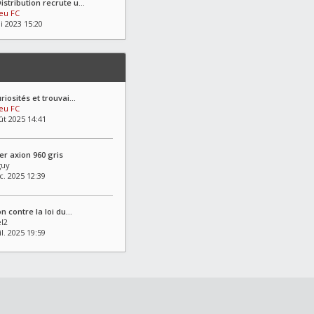
stribution recrute u…
eu FC
i 2023 15:20
uriosités et trouvai…
eu FC
ût 2025 14:41
r axion 960 gris
guy
c. 2025 12:39
on contre la loi du…
l2
il. 2025 19:59