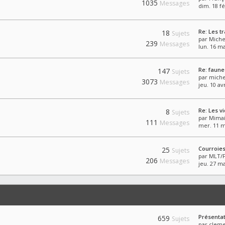
1035
Messages
dim. 18 fé
Re: Les t
18
Sujets
par
Mich
239
Messages
lun. 16 m
Re: faun
147
Sujets
par
miche
3073
Messages
jeu. 10 av
Re: Les v
8
Sujets
par
Mimai
111
Messages
mer. 11 m
Courroies
25
Sujets
par
MLT/
206
Messages
jeu. 27 m
Présenta
659
Sujets
par
cleme