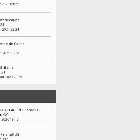
t 2026 09:27
hotodécoupe
551
n 2024 22:24
enne de Collec
t. 2025 19:59
 Britains
E21
oût 2023 20:29
 CHATEAULIN 17 éme ED…
an GG
. 2026 19:45
6 Farmall US
ois02