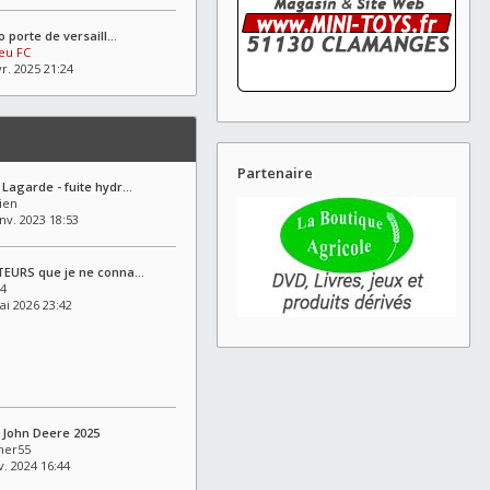
ro porte de versaill…
eu FC
vr. 2025 21:24
Partenaire
Lagarde - fuite hydr…
ien
nv. 2023 18:53
TEURS que je ne conna…
4
ai 2026 23:42
 John Deere 2025
mer55
v. 2024 16:44