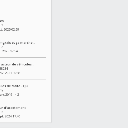
tes
l2
t. 2025 02:59
engrais et ça marche…
l2
i 2025 07:54
ructeur de véhicules…
 38234
nv. 2021 10:38
lles de traite - Qu…
fle
ars 2019 14:21
eur d'accotement
l2
pt. 2024 17:40