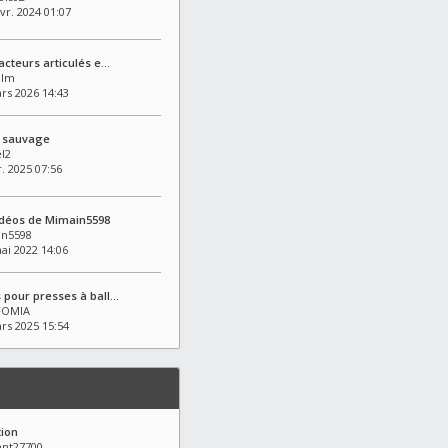
vr. 2024 01:07
racteurs articulés e…
elm
ars 2026 14:43
e sauvage
l2
r. 2025 07:56
idéos de Mimain5598
n5598
ai 2022 14:06
 pour presses à ball…
FOMIA
ars 2025 15:54
tion
nt27700