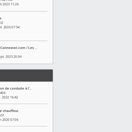
t 2025 11:26
e
l2
il. 2026 07:54
-Connexion.com / Les …
pt. 2025 20:04
ion de conduite à l'…
404
l. 2022 16:42
e chauffeur.
u51
in 2020 07:06