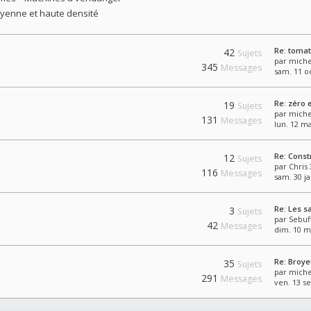
yenne et haute densité
Re: toma
42
Sujets
par
miche
345
Messages
sam. 11 oc
Re: zéro 
19
Sujets
par
miche
131
Messages
lun. 12 ma
Re: Const
12
Sujets
par
Chris
116
Messages
sam. 30 ja
Re: Les sa
3
Sujets
par
Sebuf
42
Messages
dim. 10 m
Re: Broy
35
Sujets
par
miche
291
Messages
ven. 13 se