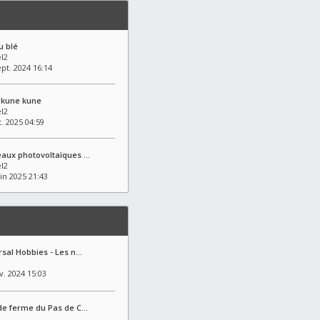
u blé
l2
pt. 2024 16:14
 kune kune
l2
t. 2025 04:59
eaux photovoltaïques …
l2
in 2025 21:43
rsal Hobbies - Les n…
v. 2024 15:03
de ferme du Pas de C…