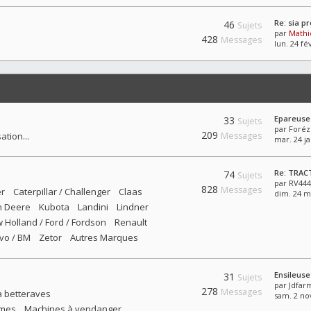
Re: sia p
46
Sujets
par
Mathi
428
Messages
lun. 24 fé
Epareuse 
33
Sujets
par
Foréz
209
tion...
Messages
mar. 24 ja
Re: TRAC
74
Sujets
par
RV444
828
Messages
er
Caterpillar / Challenger
Claas
dim. 24 m
n Deere
Kubota
Landini
Lindner
 Holland / Ford / Fordson
Renault
lvo / BM
Zetor
Autres Marques
Ensileuse
31
Sujets
par
Jdfar
278
Messages
à betteraves
sam. 2 no
umes
Machines à vendanger