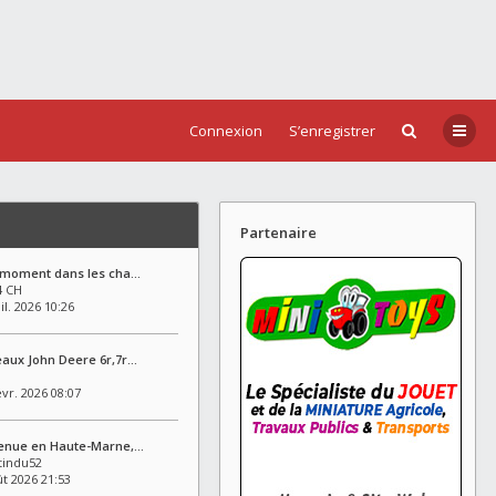
Connexion
S’enregistrer
Partenaire
e moment dans les cha…
4 CH
il. 2026 10:26
eaux John Deere 6r,7r…
vr. 2026 08:07
venue en Haute-Marne,…
indu52
ût 2026 21:53