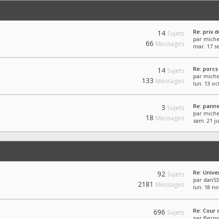
Re: prix d
14
Sujets
par
miche
66
Messages
mar. 17 se
Re: porcs
14
Sujets
par
miche
133
Messages
lun. 13 oc
Re: pann
3
Sujets
par
miche
18
Messages
sam. 21 ju
Re: Unive
92
Sujets
par
dan53
2181
Messages
lun. 18 no
Re: Cour 
696
Sujets
par
Berny