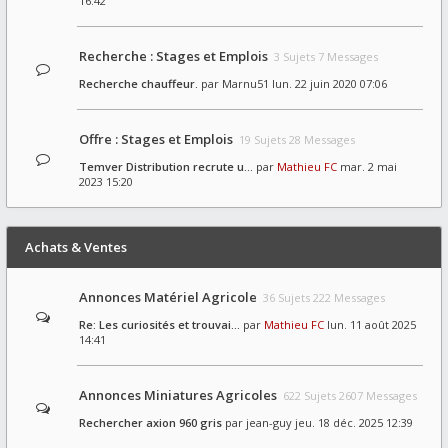
16:42
Recherche : Stages et Emplois
3 Sujets 7 Messages
Recherche chauffeur.
par
Marnu51
lun. 22 juin 2020 07:06
Offre : Stages et Emplois
19 Sujets 28 Messages
Temver Distribution recrute u…
par
Mathieu FC
mar. 2 mai
2023 15:20
Achats & Ventes
Annonces Matériel Agricole
36 Sujets 222 Messages
Re: Les curiosités et trouvai…
par
Mathieu FC
lun. 11 août 2025
14:41
Annonces Miniatures Agricoles
622 Sujets 2607 Messages
Rechercher axion 960 gris
par
jean-guy
jeu. 18 déc. 2025 12:39