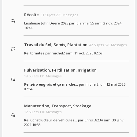
Récolte
31 Sujets 278 Messages
Ensileuse John Deere 2025
par
Jdfarmer55
sam. 2 nov. 2024
16:44
Travail du Sol, Semis, Plantation
42 Sujets 345 Messages
Re: tomates
par
michel2
sam. 11 oct. 2025 02:59
Pulvérisation, Fertilisation, Irrigation
19 Sujets 131 Messages
Re: zéro engrais et ça marche…
par
michel2
lun. 12 mai 2025
07:54
Manutention, Transport, Stockage
12 Sujets 116 Messages
Re: Constructeur de véhicules…
par
Chris 38234
sam. 30 janv.
2021 10:38