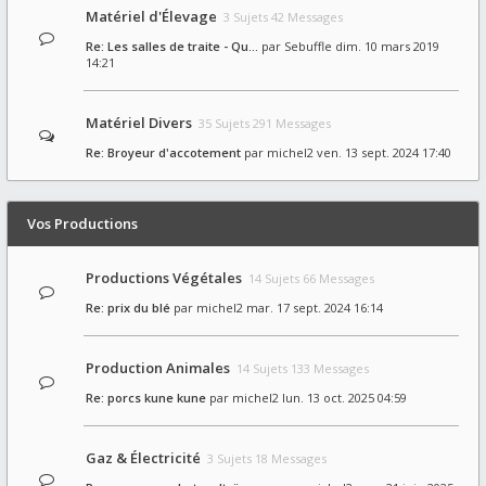
Matériel d'Élevage
3 Sujets 42 Messages
Re: Les salles de traite - Qu…
par
Sebuffle
dim. 10 mars 2019
14:21
Matériel Divers
35 Sujets 291 Messages
Re: Broyeur d'accotement
par
michel2
ven. 13 sept. 2024 17:40
Vos Productions
Productions Végétales
14 Sujets 66 Messages
Re: prix du blé
par
michel2
mar. 17 sept. 2024 16:14
Production Animales
14 Sujets 133 Messages
Re: porcs kune kune
par
michel2
lun. 13 oct. 2025 04:59
Gaz & Électricité
3 Sujets 18 Messages