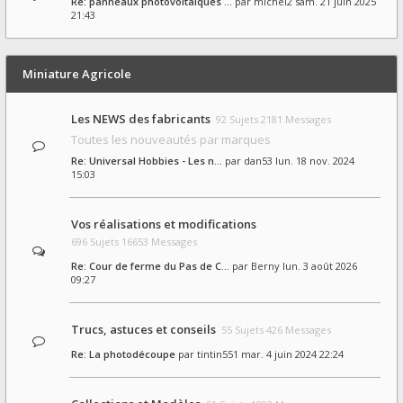
Re: panneaux photovoltaïques …
par
michel2
sam. 21 juin 2025
21:43
Miniature Agricole
Les NEWS des fabricants
92 Sujets 2181 Messages
Toutes les nouveautés par marques
Re: Universal Hobbies - Les n…
par
dan53
lun. 18 nov. 2024
15:03
Vos réalisations et modifications
696 Sujets 16653 Messages
Re: Cour de ferme du Pas de C…
par
Berny
lun. 3 août 2026
09:27
Trucs, astuces et conseils
55 Sujets 426 Messages
Re: La photodécoupe
par
tintin551
mar. 4 juin 2024 22:24