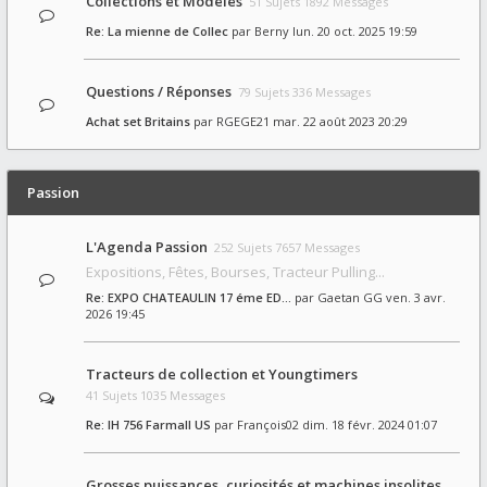
Collections et Modèles
51 Sujets 1892 Messages
Re: La mienne de Collec
par
Berny
lun. 20 oct. 2025 19:59
Questions / Réponses
79 Sujets 336 Messages
Achat set Britains
par
RGEGE21
mar. 22 août 2023 20:29
Passion
L'Agenda Passion
252 Sujets 7657 Messages
Expositions, Fêtes, Bourses, Tracteur Pulling...
Re: EXPO CHATEAULIN 17 éme ED…
par
Gaetan GG
ven. 3 avr.
2026 19:45
Tracteurs de collection et Youngtimers
41 Sujets 1035 Messages
Re: IH 756 Farmall US
par
François02
dim. 18 févr. 2024 01:07
Grosses puissances, curiosités et machines insolites