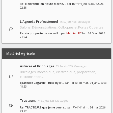
Re: Bienvenue en Haute-Marne,…
par
RV4444
jeu. 6 août 2026
22:58
L'Agenda Professionnel
46 Sujets 428 Messages
Salons, Démonstrations, Colloques et Portes Ouvertes
Re: sia pro porte de versaill…
par
Mathieu FC
lun. 24 févr. 2025
21:24
Matériel Agricole
Astuces et Bricolages
33 Sujets 209 Messages
Bricolages, mécanique, électronique, préparation,
customisation...
Epareuse Lagarde - fuite hydr…
par
Forézien
mar. 24 janv. 2023
18:53
Tracteurs
74 Sujets 828 Messages
Re: TRACTEURS que je ne conna…
par
RV4444
dim. 24 mai 2026
23:42