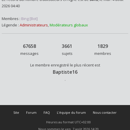
2026 04:40
Membres :
Bing [Bot]
Légende :
Administrateurs
,
Modérateurs globaux
67658
3661
1829
messages
sujets
membres
Le membre enregistré le plus récent est
Baptiste16
.
Site
Forum
FAQ
L’équipe du forum
Nous contacter
Heures au format
UTC+02:00
Nous sommes le ven. 7 août 2026 14:20