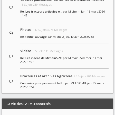
18 Sujets 239 Messages
Re: Les tracteurs articulés e…
par
Michelm
lun. 16 mars 2026
14:43
Photos
147 Sujets 3073 Messages
Re: faune sauvage
par
michel2
jeu. 10 avr. 2025 07:56
Vidéos
8 Sujets 111 Messages
Re: Les vidéos de Mimain5598
par
Mimain5598
mer. 11 mai
2022 14:06
Brochures et Archives Agricoles
25 Sujets 206 Messages
Courroies pour presses à ball…
par
MLT/FOMIA
jeu. 27 mars
2025 15:54
La vie des FARM-connectés