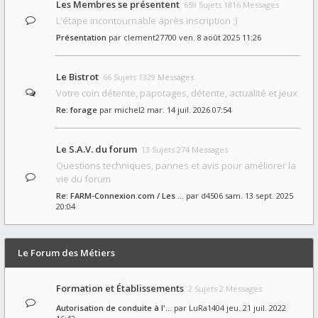
Les Membres se présentent
659 Sujets 1816 Messages
L'étape incontournable après inscription ;)
Présentation
par
clement27700
ven. 8 août 2025 11:26
Le Bistrot
66 Sujets 1329 Messages
Votre coin détente, papotages, détente, actualité et jeux
Re: forage
par
michel2
mar. 14 juil. 2026 07:54
Le S.A.V. du forum
13 Sujets 274 Messages
Questions techniques, pannes et avis pour améliorer la
vie du forum
Re: FARM-Connexion.com / Les …
par
d4506
sam. 13 sept. 2025
20:04
Le Forum des Métiers
Formation et Établissements
2 Sujets 2 Messages
Autorisation de conduite à l'…
par
LuRa1404
jeu. 21 juil. 2022