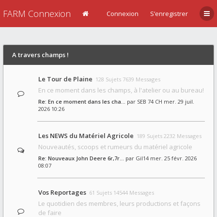
FARM Connexion
Connexion
S’enregistrer
A travers champs !
Le Tour de Plaine
128 Sujets 7639 Messages
En ce moment dans les champs, à l'atelier ou au bureau!
Re: En ce moment dans les cha…
par
SEB 74 CH
mer. 29 juil.
2026 10:26
Les NEWS du Matériel Agricole
189 Sujets 2232 Messages
Nouveautés, scoops et rumeurs du matériel agricole
Re: Nouveaux John Deere 6r,7r…
par
Gil14
mer. 25 févr. 2026
08:07
Vos Reportages
61 Sujets 14544 Messages
Le quotidien des membres, leurs productions et façons
de faire