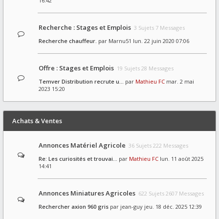
16:42
Recherche : Stages et Emplois
3 Sujets 7 Messages
Recherche chauffeur.
par
Marnu51
lun. 22 juin 2020 07:06
Offre : Stages et Emplois
19 Sujets 28 Messages
Temver Distribution recrute u…
par
Mathieu FC
mar. 2 mai
2023 15:20
Achats & Ventes
Annonces Matériel Agricole
36 Sujets 222 Messages
Re: Les curiosités et trouvai…
par
Mathieu FC
lun. 11 août 2025
14:41
Annonces Miniatures Agricoles
622 Sujets 2607 Messages
Rechercher axion 960 gris
par
jean-guy
jeu. 18 déc. 2025 12:39