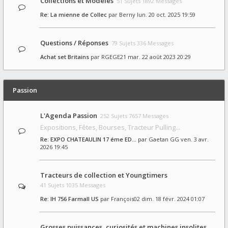
Collections et Modèles
51 Sujets 1892 Messages
Re: La mienne de Collec
par
Berny
lun. 20 oct. 2025 19:59
Questions / Réponses
79 Sujets 336 Messages
Achat set Britains
par
RGEGE21
mar. 22 août 2023 20:29
Passion
L'Agenda Passion
252 Sujets 7657 Messages
Expositions, Fêtes, Bourses, Tracteur Pulling...
Re: EXPO CHATEAULIN 17 éme ED…
par
Gaetan GG
ven. 3 avr.
2026 19:45
Tracteurs de collection et Youngtimers
41 Sujets 1035 Messages
Re: IH 756 Farmall US
par
François02
dim. 18 févr. 2024 01:07
Grosses puissances, curiosités et machines insolites