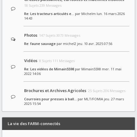
18 Sujets 239 Messages
Re: Les tracteurs articulés e…
par
Michelm
lun. 16 mars 2026
14:43
Photos
147 Sujets 3073 Messages
Re: faune sauvage
par
michel2
jeu. 10 avr. 2025 07:56
Vidéos
8 Sujets 111 Messages
Re: Les vidéos de Mimain5598
par
Mimain5598
mer. 11 mai
2022 14:06
Brochures et Archives Agricoles
25 Sujets 206 Messages
Courroies pour presses à ball…
par
MLT/FOMIA
jeu. 27 mars
2025 15:54
La vie des FARM-connectés