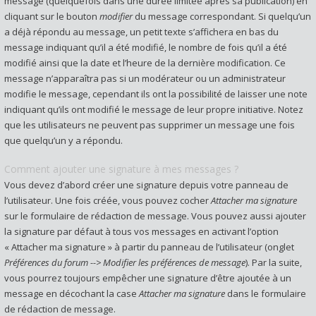
message (quelquefois dans une durée limitée après sa publication) en
cliquant sur le bouton
modifier
du message correspondant. Si quelqu’un
a déjà répondu au message, un petit texte s’affichera en bas du
message indiquant qu’il a été modifié, le nombre de fois qu’il a été
modifié ainsi que la date et l’heure de la dernière modification. Ce
message n’apparaîtra pas si un modérateur ou un administrateur
modifie le message, cependant ils ont la possibilité de laisser une note
indiquant qu’ils ont modifié le message de leur propre initiative. Notez
que les utilisateurs ne peuvent pas supprimer un message une fois
que quelqu’un y a répondu.
Comment ajouter une signature à mes messages ?
Vous devez d’abord créer une signature depuis votre panneau de
l’utilisateur. Une fois créée, vous pouvez cocher
Attacher ma signature
sur le formulaire de rédaction de message. Vous pouvez aussi ajouter
la signature par défaut à tous vos messages en activant l’option
« Attacher ma signature » à partir du panneau de l’utilisateur (onglet
Préférences du forum --> Modifier les préférences de message
). Par la suite,
vous pourrez toujours empêcher une signature d’être ajoutée à un
message en décochant la case
Attacher ma signature
dans le formulaire
de rédaction de message.