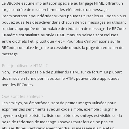
Le BBCode est une implantation spéciale au langage HTML, offrant un
large contrôle de mise en forme des éléments d’un message.
L’administrateur peut décider si vous pouvez utiliser les BBCodes, vous
pouvez aussi les désactiver dans chacun de vos messages en utilisant
l’option appropriée du formulaire de rédaction de message. Le BBCode
lui-même est similaire au style HTML, mais les balises sont incluses
entre crochets [ et ] plutôt que < et >. Pour plus d’informations sur le
BBCode, consultez le guide accessible depuis la page de rédaction de
message.
Puis-je utiliser le HTML ?
Non, il n’est pas possible de publier du HTML sur ce forum. La plupart
des mises en forme permises par le HTML peuvent être appliquées
avec les BBCodes.
Que sont les smileys ?
Les smileys, ou émoticônes, sont de petites images utilisées pour
exprimer des sentiments avec un code simple, exemple : :) signifie
joyeux, :( signifie triste. La liste complète des smileys est visible sur la
page de rédaction de message. Essayez toutefois de ne pas en
abuser. Ils peuvent rapidement rendre un message illisible et un