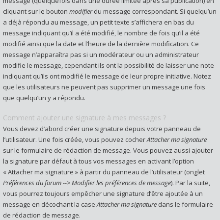
message (quelquefois dans une durée limitée après sa publication) en
cliquant sur le bouton
modifier
du message correspondant. Si quelqu’un
a déjà répondu au message, un petit texte s’affichera en bas du
message indiquant qu’il a été modifié, le nombre de fois qu’il a été
modifié ainsi que la date et l’heure de la dernière modification. Ce
message n’apparaîtra pas si un modérateur ou un administrateur
modifie le message, cependant ils ont la possibilité de laisser une note
indiquant qu’ils ont modifié le message de leur propre initiative. Notez
que les utilisateurs ne peuvent pas supprimer un message une fois
que quelqu’un y a répondu.
Comment ajouter une signature à mes messages ?
Vous devez d’abord créer une signature depuis votre panneau de
l’utilisateur. Une fois créée, vous pouvez cocher
Attacher ma signature
sur le formulaire de rédaction de message. Vous pouvez aussi ajouter
la signature par défaut à tous vos messages en activant l’option
« Attacher ma signature » à partir du panneau de l’utilisateur (onglet
Préférences du forum --> Modifier les préférences de message
). Par la suite,
vous pourrez toujours empêcher une signature d’être ajoutée à un
message en décochant la case
Attacher ma signature
dans le formulaire
de rédaction de message.