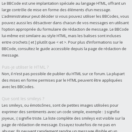
Le BBCode est une implantation spéciale au langage HTML, offrant un
large contrôle de mise en forme des éléments d’un message.
L’administrateur peut décider si vous pouvez utiliser les BBCodes, vous
pouvez aussi les désactiver dans chacun de vos messages en utilisant
l’option appropriée du formulaire de rédaction de message. Le BBCode
lui-même est similaire au style HTML, mais les balises sont incluses
entre crochets [ et ] plutôt que < et >. Pour plus d’informations sur le
BBCode, consultez le guide accessible depuis la page de rédaction de
message.
Puis-je utiliser le HTML ?
Non, il n’est pas possible de publier du HTML sur ce forum. La plupart
des mises en forme permises par le HTML peuvent être appliquées
avec les BBCodes.
Que sont les smileys ?
Les smileys, ou émoticônes, sont de petites images utilisées pour
exprimer des sentiments avec un code simple, exemple : :) signifie
joyeux, :( signifie triste. La liste complète des smileys est visible sur la
page de rédaction de message. Essayez toutefois de ne pas en
abuser. Ils peuvent rapidement rendre un message illisible et un