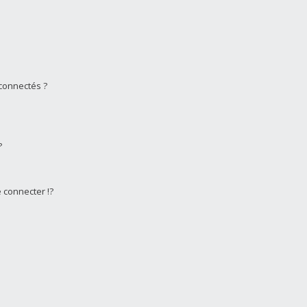
connectés ?
?
connecter !?