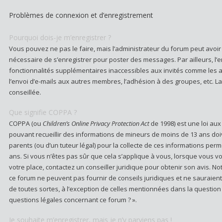
Problèmes de connexion et d’enregistrement
Pourquoi dois-je m’enregistrer ?
Vous pouvez ne pas le faire, mais l’administrateur du forum peut avoir c
nécessaire de s’enregistrer pour poster des messages. Par ailleurs, l
fonctionnalités supplémentaires inaccessibles aux invités comme les 
l’envoi d’e-mails aux autres membres, l’adhésion à des groupes, etc. L
conseillée.
Que signifie COPPA ?
COPPA (ou
Children’s Online Privacy Protection Act
de 1998) est une loi aux 
pouvant recueillir des informations de mineurs de moins de 13 ans doi
parents (ou d’un tuteur légal) pour la collecte de ces informations per
ans. Si vous n’êtes pas sûr que cela s’applique à vous, lorsque vous vo
votre place, contactez un conseiller juridique pour obtenir son avis. N
ce forum ne peuvent pas fournir de conseils juridiques et ne sauraien
de toutes sortes, à l’exception de celles mentionnées dans la question
questions légales concernant ce forum ? ».
Je souhaite m’enregistrer, mais je n’y parviens pas !