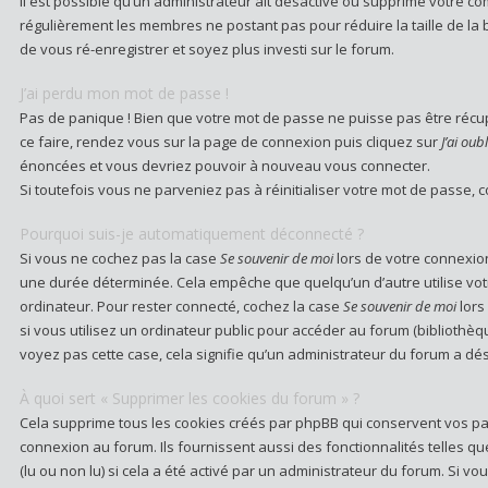
Il est possible qu’un administrateur ait désactivé ou supprimé votre com
régulièrement les membres ne postant pas pour réduire la taille de la 
de vous ré-enregistrer et soyez plus investi sur le forum.
J’ai perdu mon mot de passe !
Pas de panique ! Bien que votre mot de passe ne puisse pas être récupér
ce faire, rendez vous sur la page de connexion puis cliquez sur
J’ai ou
énoncées et vous devriez pouvoir à nouveau vous connecter.
Si toutefois vous ne parveniez pas à réinitialiser votre mot de passe, 
Pourquoi suis-je automatiquement déconnecté ?
Si vous ne cochez pas la case
Se souvenir de moi
lors de votre connexio
une durée déterminée. Cela empêche que quelqu’un d’autre utilise votr
ordinateur. Pour rester connecté, cochez la case
Se souvenir de moi
lors
si vous utilisez un ordinateur public pour accéder au forum (bibliothèque
voyez pas cette case, cela signifie qu’un administrateur du forum a désa
À quoi sert « Supprimer les cookies du forum » ?
Cela supprime tous les cookies créés par phpBB qui conservent vos par
connexion au forum. Ils fournissent aussi des fonctionnalités telles q
(lu ou non lu) si cela a été activé par un administrateur du forum. Si