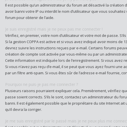
Il est possible qu’un administrateur du forum ait désactivé la créatio
avoir banni votre IP ou interdit le nom d’utilisateur que vous souhaitez
forum pour obtenir de l’aide.
Je suis enregistré mais je ne peux pas me connecter !
Vérifiez, en premier, votre nom d’utilisateur et votre mot de passe. S’ils s
Si la gestion COPPA est active et si vous avez indiqué avoir moins de 1
devrez suivre les instructions reçues par e-mail. Certains forums peu
création de compte soit activée par vous-même ou par un administrate
Cette information est indiquée lors de l’enregistrement. Si vous avez re
Si vous n’avez pas reçu d’e-mail, il se peut que vous ayez fourni une adr
par un filtre anti-spam. Si vous êtes sûr de l’adresse e-mail fournie, c
Pourquoi ne puis-je pas me connecter ?
Plusieurs raisons pourraient expliquer cela. Premièrement, vérifiez que
passe soient corrects. S’ils le sont, contactez un administrateur du fo
banni. Il est également possible que le propriétaire du site Internet ait
qu’il devra la corriger.
Je me suis enregistré par le passé mais je ne peux plus me connect