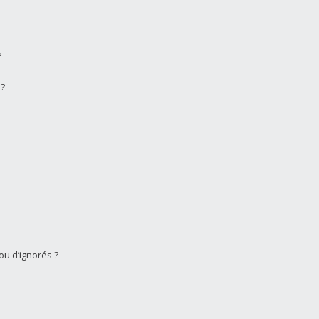
?
 ?
ou d’ignorés ?