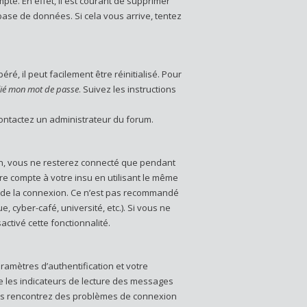
pte. En effet, il est courant de supprimer
base de données. Si cela vous arrive, tentez
é, il peut facilement être réinitialisé. Pour
blié mon mot de passe
. Suivez les instructions
contactez un administrateur du forum.
n, vous ne resterez connecté que pendant
e compte à votre insu en utilisant le même
 de la connexion. Ce n’est pas recommandé
, cyber-café, université, etc.). Si vous ne
ctivé cette fonctionnalité.
amètres d’authentification et votre
ue les indicateurs de lecture des messages
 vous rencontrez des problèmes de connexion