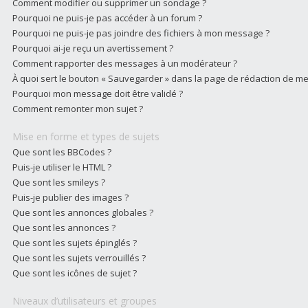
Comment modifier ou supprimer un sondage ?
Pourquoi ne puis-je pas accéder à un forum ?
Pourquoi ne puis-je pas joindre des fichiers à mon message ?
Pourquoi ai-je reçu un avertissement ?
Comment rapporter des messages à un modérateur ?
À quoi sert le bouton « Sauvegarder » dans la page de rédaction de m
Pourquoi mon message doit être validé ?
Comment remonter mon sujet ?
Mise en forme et types de sujets
Que sont les BBCodes ?
Puis-je utiliser le HTML ?
Que sont les smileys ?
Puis-je publier des images ?
Que sont les annonces globales ?
Que sont les annonces ?
Que sont les sujets épinglés ?
Que sont les sujets verrouillés ?
Que sont les icônes de sujet ?
Niveaux d’utilisateurs et groupes