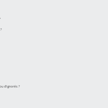
?
 ?
ou d’ignorés ?