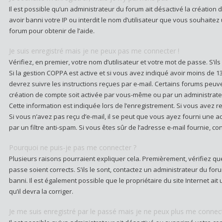
Il est possible qu’un administrateur du forum ait désactivé la créatio
avoir banni votre IP ou interdit le nom d’utilisateur que vous souhaitez
forum pour obtenir de l’aide.
Je suis enregistré mais je ne peux pas me connecter !
Vérifiez, en premier, votre nom d’utilisateur et votre mot de passe. S’ils s
Si la gestion COPPA est active et si vous avez indiqué avoir moins de 1
devrez suivre les instructions reçues par e-mail. Certains forums peu
création de compte soit activée par vous-même ou par un administrate
Cette information est indiquée lors de l’enregistrement. Si vous avez re
Si vous n’avez pas reçu d’e-mail, il se peut que vous ayez fourni une adr
par un filtre anti-spam. Si vous êtes sûr de l’adresse e-mail fournie, c
Pourquoi ne puis-je pas me connecter ?
Plusieurs raisons pourraient expliquer cela. Premièrement, vérifiez que
passe soient corrects. S’ils le sont, contactez un administrateur du fo
banni. Il est également possible que le propriétaire du site Internet ait
qu’il devra la corriger.
Je me suis enregistré par le passé mais je ne peux plus me connect