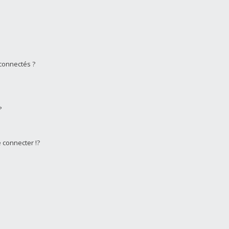
connectés ?
?
connecter !?