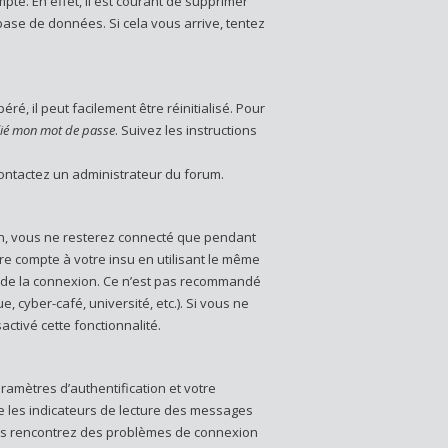
pte. En effet, il est courant de supprimer
base de données. Si cela vous arrive, tentez
é, il peut facilement être réinitialisé. Pour
blié mon mot de passe
. Suivez les instructions
contactez un administrateur du forum.
n, vous ne resterez connecté que pendant
e compte à votre insu en utilisant le même
 de la connexion. Ce n’est pas recommandé
, cyber-café, université, etc.). Si vous ne
ctivé cette fonctionnalité.
amètres d’authentification et votre
ue les indicateurs de lecture des messages
 vous rencontrez des problèmes de connexion