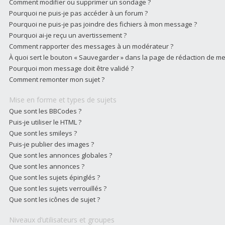
Comment modifier ou supprimer un sondage ?
Pourquoi ne puis-je pas accéder à un forum ?
Pourquoi ne puis-je pas joindre des fichiers à mon message ?
Pourquoi ai-je reçu un avertissement ?
Comment rapporter des messages à un modérateur ?
À quoi sert le bouton « Sauvegarder » dans la page de rédaction de m
Pourquoi mon message doit être validé ?
Comment remonter mon sujet ?
Mise en forme et types de sujets
Que sont les BBCodes ?
Puis-je utiliser le HTML ?
Que sont les smileys ?
Puis-je publier des images ?
Que sont les annonces globales ?
Que sont les annonces ?
Que sont les sujets épinglés ?
Que sont les sujets verrouillés ?
Que sont les icônes de sujet ?
Niveaux d’utilisateurs et groupes