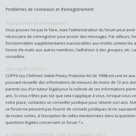
Problèmes de connexion et d’enregistrement
Pourquoi dois-je m’enregistrer ?
Vous pouvez ne pas le faire, mais l’administrateur du forum peut avoir c
nécessaire de s’enregistrer pour poster des messages. Par ailleurs, l
fonctionnalités supplémentaires inaccessibles aux invités comme les 
l’envoi d’e-mails aux autres membres, l’adhésion à des groupes, etc. L
conseillée.
Que signifie COPPA ?
COPPA (ou
Children’s Online Privacy Protection Act
de 1998) est une loi aux 
pouvant recueillir des informations de mineurs de moins de 13 ans doi
parents (ou d’un tuteur légal) pour la collecte de ces informations per
ans. Si vous n’êtes pas sûr que cela s’applique à vous, lorsque vous vo
votre place, contactez un conseiller juridique pour obtenir son avis. N
ce forum ne peuvent pas fournir de conseils juridiques et ne sauraien
de toutes sortes, à l’exception de celles mentionnées dans la question
questions légales concernant ce forum ? ».
Je souhaite m’enregistrer, mais je n’y parviens pas !