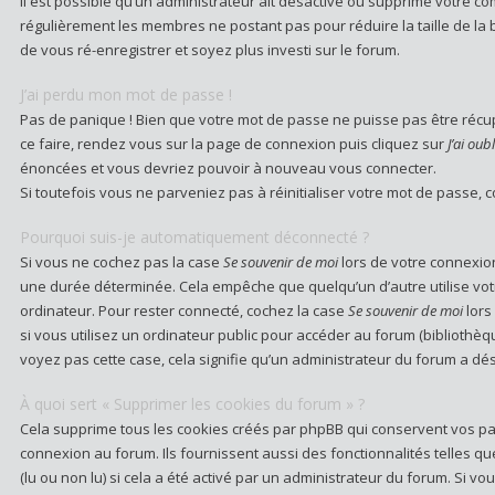
Il est possible qu’un administrateur ait désactivé ou supprimé votre com
régulièrement les membres ne postant pas pour réduire la taille de la 
de vous ré-enregistrer et soyez plus investi sur le forum.
J’ai perdu mon mot de passe !
Pas de panique ! Bien que votre mot de passe ne puisse pas être récupér
ce faire, rendez vous sur la page de connexion puis cliquez sur
J’ai ou
énoncées et vous devriez pouvoir à nouveau vous connecter.
Si toutefois vous ne parveniez pas à réinitialiser votre mot de passe, 
Pourquoi suis-je automatiquement déconnecté ?
Si vous ne cochez pas la case
Se souvenir de moi
lors de votre connexio
une durée déterminée. Cela empêche que quelqu’un d’autre utilise votr
ordinateur. Pour rester connecté, cochez la case
Se souvenir de moi
lors
si vous utilisez un ordinateur public pour accéder au forum (bibliothèque
voyez pas cette case, cela signifie qu’un administrateur du forum a désa
À quoi sert « Supprimer les cookies du forum » ?
Cela supprime tous les cookies créés par phpBB qui conservent vos par
connexion au forum. Ils fournissent aussi des fonctionnalités telles q
(lu ou non lu) si cela a été activé par un administrateur du forum. Si