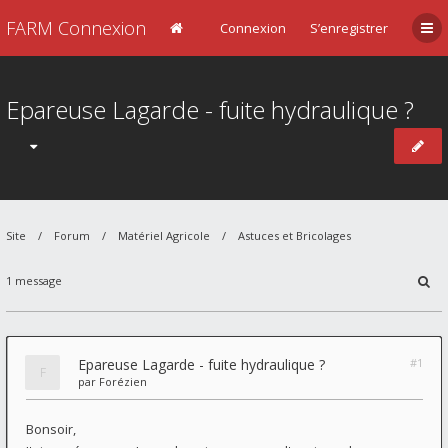
FARM Connexion
Connexion
S’enregistrer
Epareuse Lagarde - fuite hydraulique ?
Site
Forum
Matériel Agricole
Astuces et Bricolages
1 message
Epareuse Lagarde - fuite hydraulique ?
#1
par
Forézien
Bonsoir,