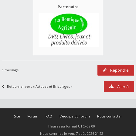
Partenaire
Répondre
1 message
Aller à
Retourner vers « Astuces et Bricolages »
Site
Forum
FAQ
L’équipe du forum
Nous contacter
Heures au format
UTC+02:00
Nous sommes le ven. 7 août 2026 21:22