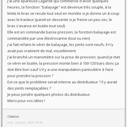
J'ai une épareuse Lagarde qui commence d'avoir quelques
heures, la fonction "balayage" est devenue très souple, à la
limite le bras se recule tout seul en montée si je donne un à-coup
avec le tracteur (pareil en descente si je freine un peu sec, le
bras s'avance en butée tout seul)
Elle est en commande basse pression, la fonction balayage est
commandée par une électrovanne (tout ou rien)
j'ai fait refaire le vérin de balayage, les joints sont neufs. Il n'y
avait pas vraiment de mal, visuellement.
J'ai branché un manomètre sur la prise de pression, quand je met
ce vérin en butée, la pression monte bien à 100-120 bars donc ça
doit être bon sauf s'il y a une manipulation particulière à faire
pour prendre la pression ?
Est-ce que le problème serait interne au diistributeur ? Il y aurait
des joints remplaçables ?
Je peux joindre quelques photos du distributeur.
Merci pour vos idées !
Citation
mar. 24 janv. 2023 18:53