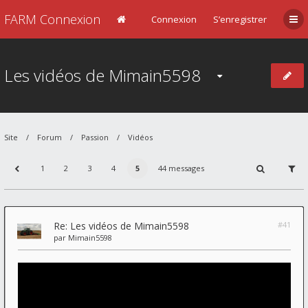
FARM Connexion
Connexion
S’enregistrer
Les vidéos de Mimain5598
Site
Forum
Passion
Vidéos
1
2
3
4
5
44 messages
Re: Les vidéos de Mimain5598
#41
par
Mimain5598