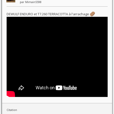
par
Mimain5598
DEWULF ENDURO et T7.260 TERRACOTTA à l'arrachage
Citation