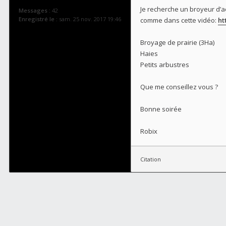
Je recherche un broyeur d’ac
Messages :
42
Enregistré le :
sam. 25 nov. 2017 19:46
comme dans cette vidéo:
ht
Broyage de prairie (3Ha)
Haies
Petits arbustres
Que me conseillez vous ?
Bonne soirée
Robix
Citation