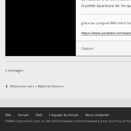
la petite épareuse de 1m q
grâce au compost WW notre fer
https://www.youtube.com/wat
Citation
3 messages
Retourner vers « Matériel Divers »
Site
Forum
FAQ
L’équipe du forum
Nous contacter
FARM-Connexion.com, le site d'information communautaire pour les Pros et Pas