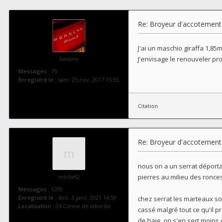
Re: Broyeur d'accotement
J'ai un maschio giraffa 1,85
J'envisage le renouveler proc
bastien
Messages :
75
Enregistré le :
sam. 25 nov. 2017 15:55
Citation
Re: Broyeur d'accotement
nous on a un serrat déporta
pierres au milieu des ronce
michel2
Messages :
1200
Enregistré le :
dim. 3 janv. 2021 14:59
chez serrat les marteaux son
Localisation :
24 Conne de labarde
cassé malgré tout ce qu'il pr
de haie, on s'en sert moins