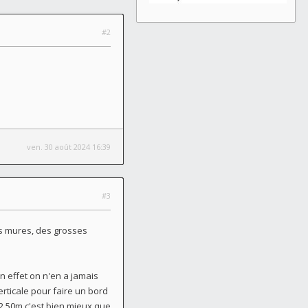
#2
ven. 30 août 2024 16:39
#3
as mures, des grosses
en effet on n'en a jamais
verticale pour faire un bord
2,50m c'est bien mieux que