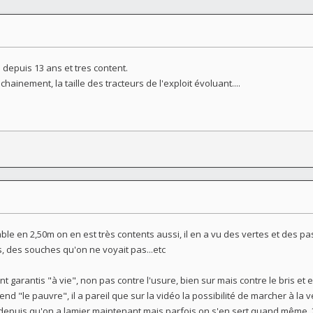
m depuis 13 ans et tres content.
hainement, la taille des tracteurs de l'exploit évoluant....
ble en 2,50m on en est très contents aussi, il en a vu des vertes et des p
s, des souches qu'on ne voyait pas...etc
t garantis "à vie", non pas contre l'usure, bien sur mais contre le bris et 
end "le pauvre", il a pareil que sur la vidéo la possibilité de marcher à la 
 depuis qu'on a lamier maintenant mais parfois on s'en sert quand même, 