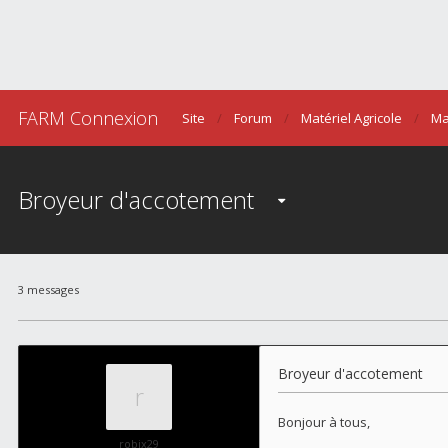
FARM Connexion
Site
Forum
Matériel Agricole
Ma
Broyeur d'accotement
3 messages
Broyeur d'accotement
Bonjour à tous,
robix29