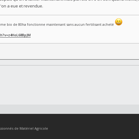
u'on a eue et revendue.
me bio de 80ha fonctionne maintenant sans aucun fertilisant acheté
ch?v=z4HoL68BpJM
sionnés de Matériel Agricole