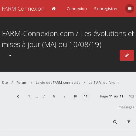
FARM Connexion
Connexion
S’enregistrer
FARM-Connexion.com / Les évolutions et
mises à jour (MAJ du 10/08/19)
Site
Forum
La vie des FARM-connectés
Le S.A.V. du forum
1
…
7
8
9
10
11
Page
11
sur
11
102
messages