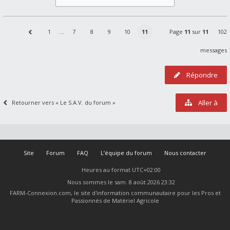
1
…
7
8
9
10
11
Page
11
sur
11
102
messages
Répondre
Aller à
Retourner vers « Le S.A.V. du forum »
Site
Forum
FAQ
L’équipe du forum
Nous contacter
Heures au format
UTC+02:00
Nous sommes le sam. 8 août 2026 23:32
FARM-Connexion.com, le site d'information communautaire pour les Pros et
Passionnés de Matériel Agricole